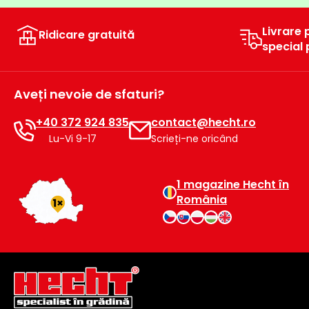
raclete
de
Livrare 
Ridicare gratuită
gheață
special
Unelte
de
Aveți nevoie de sfaturi?
mână
+40 372 924 835
contact@hecht.ro
Accesorii
Lu-Vi 9-17
Scrieți-ne oricând
1 magazine Hecht în
România