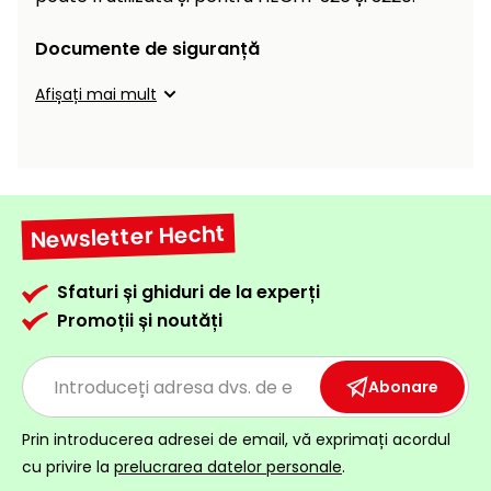
Încălzitoare
curățat
cu
Documente de siguranță
Ventilatoare,
presiune
aparate de
Afișați mai mult
înaltă
aer
condiționat
Pompe de
stropit și
pulverizatoare
Încărcătoare
Cărucioare
Newsletter Hecht
și roți
Accesorii
Sfaturi și ghiduri de la experți
Dispozitive
Trolii și
Promoții și noutăți
și
scripeți
cărucioare
de
Utilaje
Abonare
împrăștiat
transport
Lopeți
Prin introducerea adresei de email, vă exprimați acordul
de
cu privire la
prelucrarea datelor personale
.
zăpadă,