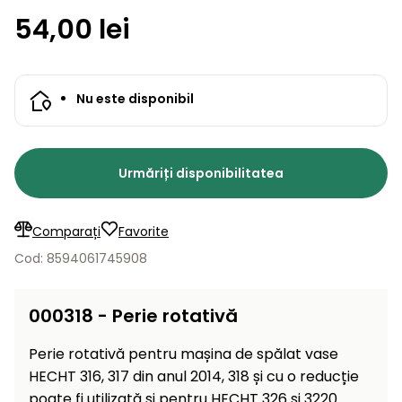
Lame
și resturi
54,00 lei
de
Aspiratoare
vegetale
Strunguri
Accesorii
rezervă
Pompe și
Mașini
Compresoare
pompe
Mese
Nu este disponibil
de
de apă
tuns
automate
Burghie
iarba
de
cu
Freze
pământ
Urmăriți disponibilitatea
cilindru
de
zăpadă
Generatoare
de energie
Comparați
Favorite
Mașini
electrică
de
Cod: 8594061745908
măturat
Compactoare
Suflante,
000318 - Perie rotativă
aspiratoare
Instrumente
de frunze
Perie rotativă pentru mașina de spălat vase
de măsură
HECHT 316, 317 din anul 2014, 318 și cu o reducție
Aparate
poate fi utilizată și pentru HECHT 326 și 3220.
de