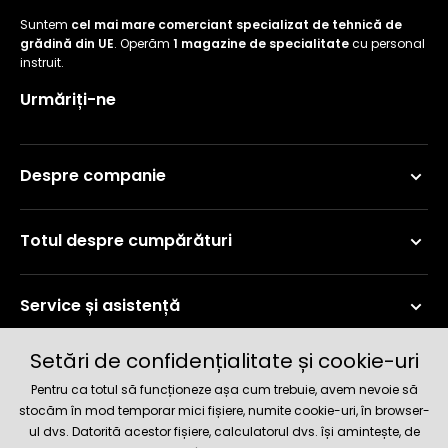
Suntem
cel mai mare comerciant specializat de tehnică de
grădină din UE
. Operăm
1 magazine de specialitate
cu personal
instruit.
Urmăriți-ne
Despre companie
Totul despre cumpărături
Service și asistență
Setări de confidențialitate și cookie-uri
Informații curente
Pentru ca totul să funcționeze așa cum trebuie, avem nevoie să
stocăm în mod temporar mici fișiere, numite cookie-uri, în browser-
ul dvs. Datorită acestor fișiere, calculatorul dvs. își amintește, de
Metode de livrare și plată