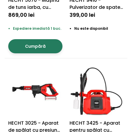
HECHT 5070 - Mașină
HECHT 9410 -
de tuns iarba, cu
Pulverizator de spate,
acumulator (neinclus)
cu acumulator
869,00 lei
399,00 lei
Expediere imediată 1 buc.
Nu este disponibil
Cumpără
HECHT 3025 - Aparat
HECHT 3425 - Aparat
de spălat cu presiune,
pentru spălat cu