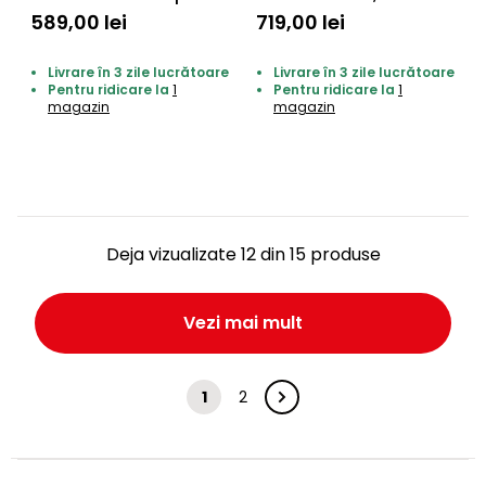
cu acumulator
acumulator (neinclus)
589,00 lei
719,00 lei
Livrare în 3 zile lucrătoare
Livrare în 3 zile lucrătoare
Pentru ridicare la
1
Pentru ridicare la
1
magazin
magazin
Deja vizualizate 12 din 15 produse
Vezi mai mult
1
2