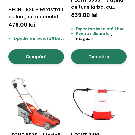
raclete
de tuns iarba, cu
HECHT 920 - Ferăstrău
de
acumulator (neinclus)
839,00 lei
cu lanț, cu acumulator
gheață
(neinclus)
479,00 lei
Unelte
Expediere imediată 1 buc.
Pentru ridicare la
1
de
Expediere imediată 6 buc.
magazin
mână
Cumpără
Cumpără
Accesorii