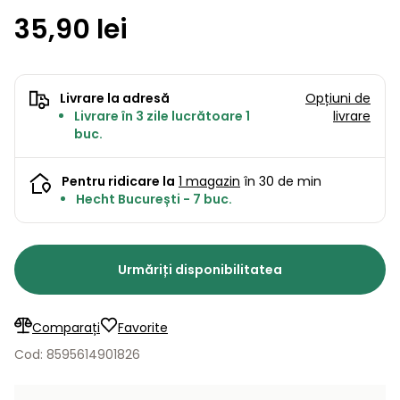
Lame
și resturi
35,90 lei
de
Aspiratoare
vegetale
Strunguri
Accesorii
rezervă
Pompe și
Mașini
Compresoare
pompe
Mese
Livrare la adresă
Opțiuni de
de
de apă
Livrare în 3 zile lucrătoare 1
livrare
tuns
automate
Burghie
buc.
iarba
de
cu
Freze
pământ
cilindru
de
Pentru ridicare la
1 magazin
în 30 de min
zăpadă
Hecht București - 7 buc.
Generatoare
de energie
Mașini
electrică
de
Urmăriți disponibilitatea
măturat
Compactoare
Suflante,
aspiratoare
Comparați
Favorite
Instrumente
de frunze
Cod: 8595614901826
de măsură
Aparate
de