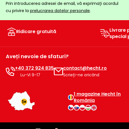
Prin introducerea adresei de email, vă exprimați acordul
raclete
de
cu privire la
prelucrarea datelor personale
.
gheață
Unelte
Livrare 
Ridicare gratuită
de
special
mână
Accesorii
Aveți nevoie de sfaturi?
+40 372 924 835
contact@hecht.ro
Lu-Vi 9-17
Scrieți-ne oricând
1 magazine Hecht în
România