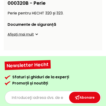
Încălzitoare
000320B - Perie
curățat
cu
Perie pentru HECHT 320 și 323.
Ventilatoare,
presiune
aparate de
înaltă
aer
Documente de siguranță
condiționat
Pompe de
Afișați mai mult
stropit și
pulverizatoare
Încărcătoare
Cărucioare
și roți
Accesorii
Newsletter Hecht
Dispozitive
Trolii și
și
scripeți
cărucioare
Sfaturi și ghiduri de la experți
de
Promoții și noutăți
Utilaje
împrăștiat
transport
Lopeți
Abonare
de
zăpadă,