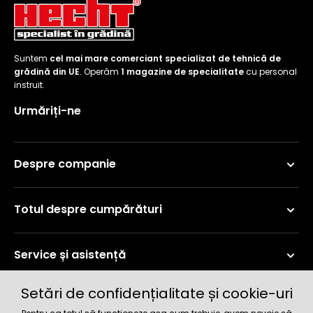
Suntem
cel mai mare comerciant specializat de tehnică de
grădină din UE
. Operăm
1 magazine de specialitate
cu personal
instruit.
Urmăriți-ne
Despre companie
Totul despre cumpărături
Service și asistență
Setări de confidențialitate și cookie-uri
Informații curente