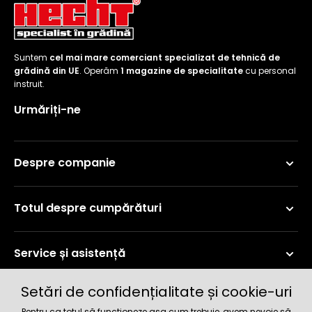
Suntem
cel mai mare comerciant specializat de tehnică de
grădină din UE
. Operăm
1 magazine de specialitate
cu personal
instruit.
Urmăriți-ne
Despre companie
Totul despre cumpărături
Service și asistență
Setări de confidențialitate și cookie-uri
Informații curente
Pentru ca totul să funcționeze așa cum trebuie, avem nevoie să