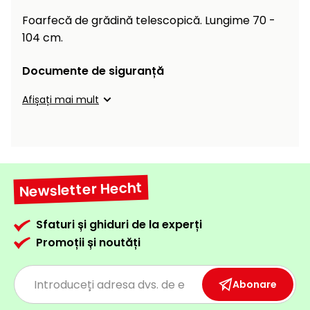
Încălzitoare
curățat
Foarfecă de grădină telescopică. Lungime 70 -
cu
104 cm.
Ventilatoare,
presiune
aparate de
înaltă
aer
Documente de siguranță
condiționat
Pompe de
Afișați mai mult
stropit și
pulverizatoare
Încărcătoare
Cărucioare
și roți
Accesorii
Newsletter Hecht
Dispozitive
Trolii și
și
scripeți
cărucioare
Sfaturi și ghiduri de la experți
de
Promoții și noutăți
Utilaje
împrăștiat
transport
Lopeți
Abonare
de
zăpadă,