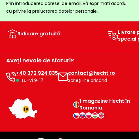
Prin introducerea adresei de email, vă exprimați acordul
raclete
cu privire la
prelucrarea datelor personale
.
de
gheață
Unelte
Livrare 
Ridicare gratuită
de
special
mână
Accesorii
Aveți nevoie de sfaturi?
+40 372 924 835
contact@hecht.ro
Lu-Vi 9-17
Scrieți-ne oricând
1 magazine Hecht în
România