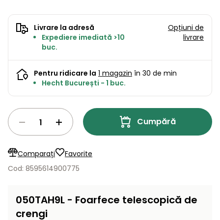
Lame
și resturi
de
Aspiratoare
vegetale
Strunguri
Accesorii
rezervă
Livrare la adresă
Opțiuni de
Pompe și
Expediere imediată >10
livrare
Mașini
Compresoare
buc.
pompe
Mese
de
de apă
tuns
automate
Burghie
Pentru ridicare la
1 magazin
în 30 de min
iarba
de
Hecht București - 1 buc.
cu
Freze
pământ
cilindru
de
zăpadă
Generatoare
Cumpără
de energie
Mașini
electrică
de
măturat
Comparați
Favorite
Compactoare
Suflante,
Cod: 8595614900775
aspiratoare
Instrumente
de frunze
de măsură
050TAH9L - Foarfece telescopică de
Aparate
crengi
de