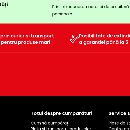
tăți
Prin introducerea adresei de email, vă 
personale
.
 prin curier si transport
Posibilitate de extind
l pentru produse mari
a garanției până la 5 
Totul despre cumpărături
Service ș
Cum să cumpărați
Piese de 
Plata și transportul produselor
Centre de 