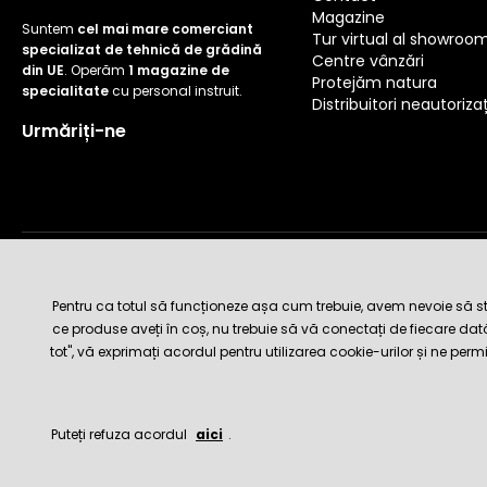
Magazine
Suntem
cel mai mare comerciant
Tur virtual al showroo
specializat de tehnică de grădină
Centre vânzări
din UE
. Operăm
1 magazine de
Protejăm natura
specialitate
cu personal instruit.
Distribuitori neautorizaț
Urmăriți-ne
Metode de livrare și plată
Pentru ca totul să funcționeze așa cum trebuie, avem nevoie să sto
ce produse aveți în coș, nu trebuie să vă conectați de fiecare da
tot", vă exprimați acordul pentru utilizarea cookie-urilor și ne perm
Puteți refuza acordul
aici
.
© 2026 Hecht.cz
Termeni și condiții