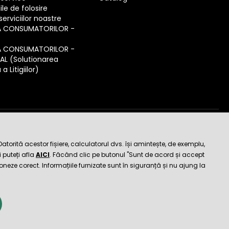
ile de folosire
erviciilor noastre
A CONSUMATORILOR -
A CONSUMATORILOR -
SAL (Solutionarea
a Litigiilor)
de încredere
orită acestor fișiere, calculatorul dvs. își amintește, de exemplu,
 puteți afla
AICI
. Făcând clic pe butonul "Sunt de acord și accept
ioneze corect. Informațiile furnizate sunt în siguranță și nu ajung la
Magazinul online a fost creat și este asigurat tehnic de
SIMPLIA.cz