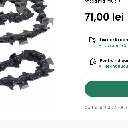
Afișați mai mult
71,00 lei
Livrare la ad
Livrare în 3
Pentru ridicar
Hecht Bucur
Cod: 8594061747605