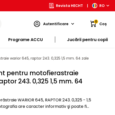
Revista HECHT
|
RO
0
Autentificare
Coș
Programe ACCU
Jucării pentru copii
aie warior 645, raptor 243. 0,325 1,5 mm. 64 zale
nt pentru motofierastraie
raptor 243. 0,325 1,5 mm. 64
răstraie WARIOR 645, RAPTOR 243. 0,325 - 1,5
 este in pachetul standard, unele specificaţii…