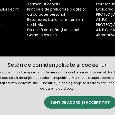
Termeni și condiții
Instrucțiun
mului Hecht
Principiile de prelucrare a datelor
Evaluarea s
cu caracter personal
PROTECŢI
Returnarea bunurilor în termen
A.N.P.C.
i
de 14 zile
PROTECŢI
De ce să cumpărați de la noi
A.N.P.C. – 
Garanție extinsă
Alternativa 
Setări de confidențialitate și cookie-uri
Magazin 
căm în mod temporar mici fișiere, numite cookie-uri, în browser-ul dvs. Dat
tă sau să vă deranjăm cu reclame nepotrivite. Mai multe despre cookie-uri
iteți să îmbunătățim site-ul nostru și, în același timp, să îl setăm să funcț
cei care nu au dreptul.
SUNT DE ACORD ȘI ACCEPT TOT