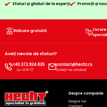
Sfaturi și ghiduri de la experți
Promoții și nou
Livrare
Ridicare gratuită
specia
Aveți nevoie de sfaturi?
+40 372 924 835
contact@hecht.ro
Lu-Vi 9-17
Scrieți-ne oricând
Despre companie
Despre noi
Contact