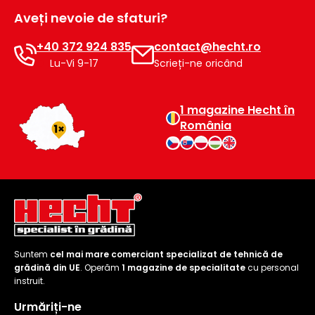
raclete
Aveți nevoie de sfaturi?
de
gheață
+40 372 924 835
contact@hecht.ro
Lu-Vi 9-17
Scrieți-ne oricând
Unelte
de
mână
1 magazine Hecht în
România
Accesorii
Suntem
cel mai mare comerciant specializat de tehnică de
grădină din UE
. Operăm
1 magazine de specialitate
cu personal
instruit.
Urmăriți-ne