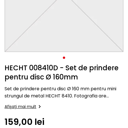
acumulator
electrice
cald
Accesorii
Ventilatoare
1278
Plase, perii,
Accu
lucru și
clești
protecție
suprafață
presiune
aluminiu
XL
pentru
cablu
și
Accesorii
Rindele
Jucării
Cabluri
Căști de
Echipamente
Piscine și
aspiratoare
1278
cutii de
Accesorii
Mecanică
Accesorii
Mecanică
înaltă
copii
Scaune,
Trotinete,
trimmere
Cu
Aer
Accu
prelungitoare
protecție
de protecție
accesorii
pentru
Pompe de
Pluguri
Mărimea
depozitare
Roboți
fotolii,
hoverboard-
motor
condiționat
Lopeți
program
Tratarea
Freze
apă
de
XS
si
copii
de
bănci
uri
Accesorii
6260
Trambulină
Sere și
Tractoare
apei
verticale
automate
zăpadă
Acumulatoare
transport
tuns
Răcitoare
minisere
Accesorii
cu roți
Mese
iarba
de aer
Foarfece
Jucării
Aparate
Aparate
de
Accesorii
Acumulatoare
Cultivatoare
pentru
de
Snow
de
Mașini
Accesorii
servit
Compostiere
Radiatoare,
apă
sudură
shoes
Ferăstraie
sudură
cu
convectoare
și cuțite
trei
Leagăne,
Foarfeci
Mașini
Răzuitoare
roți
hamace
de tuns
HECHT 008410D - Set de prindere
Altele
Mixer
de
Radiatoare
de gheață
Ferăstraie
gard viu
pentru disc Ø 160mm
măturat
Mașini
cu cadru
Iluminat
Jucării
cu
Altele
Betoniere
Ferăstraie
pentru
Set de prindere pentru disc Ø 160 mm pentru mini
lamă,
Topoare
pentru
copii
disc
strungul de metal HECHT 8410. Fotografia are
Parasolare
construcții
rotativ
caracter informativ şi poate fi diferita de ceea ce
Ferăstraie
Despicătoare
Afișați mai mult
este in pachetul standard, unele specificaţii pot…
Încălzire și
Case
Accesorii
aer
159,00 lei
Tocătoare
de
Accesorii
condiționat
de crengi
grădină