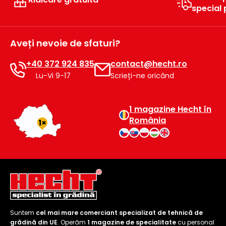
raclete
special
de
gheață
Aveți nevoie de sfaturi?
Unelte
de
+40 372 924 835
contact@hecht.ro
mână
Lu-Vi 9-17
Scrieți-ne oricând
Accesorii
1 magazine Hecht în
România
Suntem
cel mai mare comerciant specializat de tehnică de
grădină din UE
. Operăm
1 magazine de specialitate
cu personal