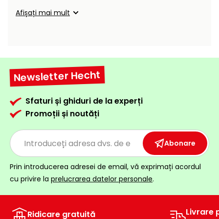
Încălzitoare
curățat
Afișați mai mult
cu
Ventilatoare,
presiune
aparate de
înaltă
aer
condiționat
Pompe de
stropit și
Newsletter Hecht
pulverizatoare
Încărcătoare
Sfaturi și ghiduri de la experți
Cărucioare
Promoții și noutăți
și roți
Accesorii
Dispozitive
Trolii și
și
Abonare
scripeți
cărucioare
de
Prin introducerea adresei de email, vă exprimați acordul
Utilaje
împrăștiat
cu privire la
prelucrarea datelor personale
.
transport
Lopeți
de
Livrare 
Ridicare gratuită
zăpadă,