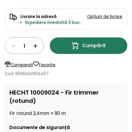
Lame
și resturi
de
Aspiratoare
vegetale
Strunguri
Accesorii
rezervă
Livrare la adresă
Opțiuni de livrare
Pompe și
Expediere imediată 3 buc.
Mașini
Compresoare
pompe
Mese
de
de apă
tuns
automate
Burghie
Cumpără
iarba
de
cu
Freze
pământ
cilindru
de
Comparați
Favorite
zăpadă
Generatoare
Cod: 8595614904407
de energie
Mașini
electrică
de
măturat
HECHT 10009024 - Fir trimmer
Compactoare
(rotund)
Suflante,
aspiratoare
Instrumente
Fir rotund 2,4mm × 90 m
de frunze
de măsură
Aparate
Documente de siguranță
de