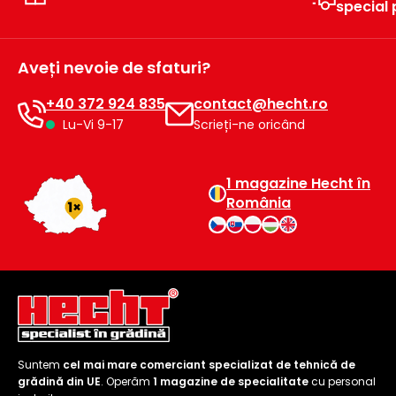
special
raclete
de
gheață
Aveți nevoie de sfaturi?
Unelte
+40 372 924 835
contact@hecht.ro
de
mână
Lu-Vi 9-17
Scrieți-ne oricând
Accesorii
1 magazine Hecht în
România
Suntem
cel mai mare comerciant specializat de tehnică de
grădină din UE
. Operăm
1 magazine de specialitate
cu personal