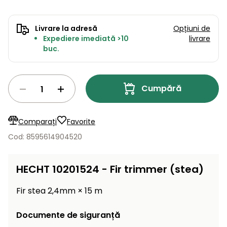
Lame
și resturi
de
Aspiratoare
vegetale
Strunguri
Accesorii
rezervă
Livrare la adresă
Opțiuni de
Pompe și
Expediere imediată >10
livrare
Mașini
Compresoare
buc.
pompe
Mese
de
de apă
tuns
automate
Burghie
iarba
de
Cumpără
cu
Freze
pământ
cilindru
de
zăpadă
Generatoare
Comparați
Favorite
de energie
Mașini
Cod: 8595614904520
electrică
de
măturat
Compactoare
HECHT 10201524 - Fir trimmer (stea)
Suflante,
aspiratoare
Fir stea 2,4mm × 15 m
Instrumente
de frunze
de măsură
Documente de siguranță
Aparate
de