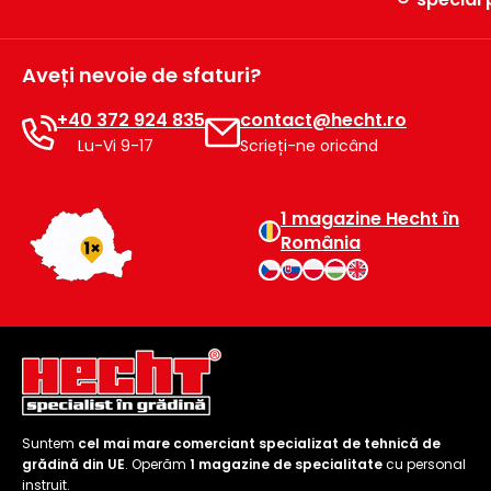
raclete
de
gheață
Aveți nevoie de sfaturi?
Unelte
+40 372 924 835
contact@hecht.ro
de
Lu-Vi 9-17
Scrieți-ne oricând
mână
Accesorii
1 magazine Hecht în
România
Suntem
cel mai mare comerciant specializat de tehnică de
grădină din UE
. Operăm
1 magazine de specialitate
cu personal
instruit.