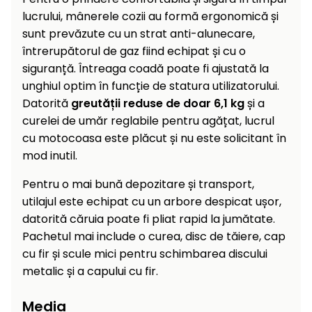
raclete
lucrului, mânerele cozii au formă ergonomică și
de
sunt prevăzute cu un strat anti-alunecare,
gheață
întrerupătorul de gaz fiind echipat și cu o
Unelte
siguranță. Întreaga coadă poate fi ajustată la
de
unghiul optim în funcție de statura utilizatorului.
mână
Datorită
greutății reduse de doar 6,1 kg
și a
curelei de umăr reglabile pentru agățat, lucrul
Accesorii
cu motocoasa este plăcut și nu este solicitant în
mod inutil.
Pentru o mai bună depozitare și transport,
utilajul este echipat cu un arbore despicat ușor,
datorită căruia poate fi pliat rapid la jumătate.
Pachetul mai include o curea, disc de tăiere, cap
cu fir și scule mici pentru schimbarea discului
metalic și a capului cu fir.
Media