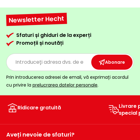
Newsletter Hecht
Sfaturi și ghiduri de la experți
Promoții și noutăți
Abonare
Prin introducerea adresei de email, vă exprimați acordul
cu privire la
prelucrarea datelor personale
.
Livrare 
Ridicare gratuită
special
Aveți nevoie de sfaturi?