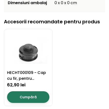
Dimensiuni ambalaj
0 x 0 x 0 cm
Accesorii recomandate pentru produs
HECHT000109 - Cap
cu fir, pentru
motocoase
62,90 lei
Cumpără