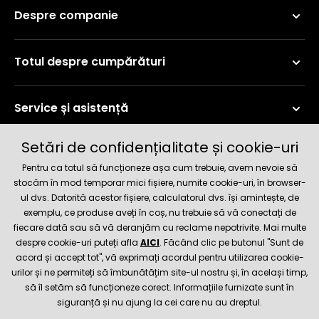
Despre companie
Totul despre cumpărături
Service și asistență
Setări de confidențialitate și cookie-uri
Informații curente
Pentru ca totul să funcționeze așa cum trebuie, avem nevoie să
stocăm în mod temporar mici fișiere, numite cookie-uri, în browser-
ul dvs. Datorită acestor fișiere, calculatorul dvs. își amintește, de
Metode de livrare și plată
exemplu, ce produse aveți în coș, nu trebuie să vă conectați de
fiecare dată sau să vă deranjăm cu reclame nepotrivite. Mai multe
Magazin de încredere
despre cookie-uri puteți afla
AICI
. Făcând clic pe butonul "Sunt de
acord și accept tot", vă exprimați acordul pentru utilizarea cookie-
urilor și ne permiteți să îmbunătățim site-ul nostru și, în același timp,
să îl setăm să funcționeze corect. Informațiile furnizate sunt în
siguranță și nu ajung la cei care nu au dreptul.