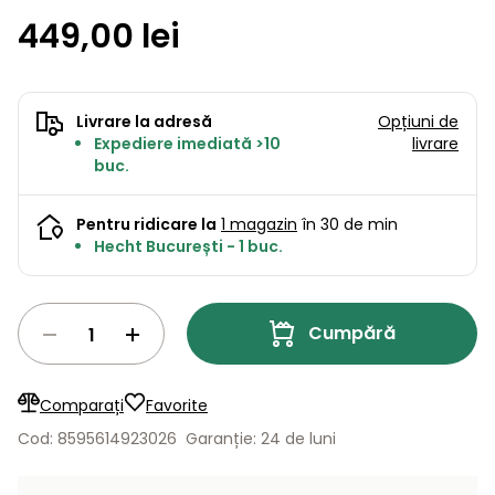
Lame
și resturi
449,00 lei
de
Aspiratoare
vegetale
Strunguri
Accesorii
rezervă
Pompe și
Mașini
Compresoare
pompe
Mese
Livrare la adresă
Opțiuni de
de
de apă
Expediere imediată >10
livrare
tuns
automate
Burghie
buc.
iarba
de
cu
Freze
pământ
cilindru
de
Pentru ridicare la
1 magazin
în 30 de min
zăpadă
Hecht București - 1 buc.
Generatoare
de energie
Mașini
electrică
de
Cumpără
măturat
Compactoare
Suflante,
aspiratoare
Comparați
Favorite
Instrumente
de frunze
Cod: 8595614923026
Garanție: 24 de luni
de măsură
Aparate
de