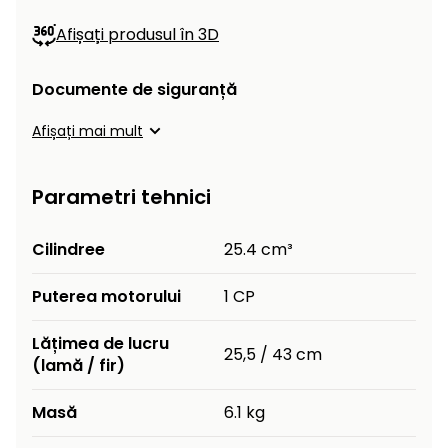
Afișați produsul în 3D
Documente de siguranță
Afișați mai mult
Parametri tehnici
Cilindree
25.4 cm³
Puterea motorului
1 CP
Lățimea de lucru
25,5 / 43 cm
(lamă / fir)
Masă
6.1 kg