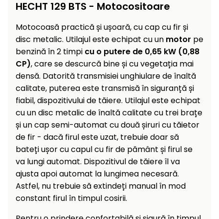
Încălzitoare
HECHT 129 BTS - Motocositoare
curățat
cu
Motocoasă practică și ușoară, cu cap cu fir și
Ventilatoare,
presiune
aparate de
disc metalic. Utilajul este echipat cu un
motor
pe
înaltă
aer
benzină în 2 timpi
cu o putere de 0,65 kW (0,88
condiționat
Pompe de
CP)
, care se descurcă bine și cu vegetația mai
stropit și
densă. Datorită transmisiei unghiulare de înaltă
pulverizatoare
Încărcătoare
calitate, puterea este transmisă în siguranță și
fiabil, dispozitivului de tăiere. Utilajul este echipat
Cărucioare
cu un disc metalic de înaltă calitate cu trei brațe
și roți
Accesorii
și un cap semi-automat cu două șiruri cu tăietor
Dispozitive
de fir - dacă firul este uzat, trebuie doar să
Trolii și
și
bateți ușor cu capul cu fir de pământ și firul se
scripeți
cărucioare
va lungi automat. Dispozitivul de tăiere îl va
de
Utilaje
ajusta apoi automat la lungimea necesară.
împrăștiat
transport
Astfel, nu trebuie să extindeți manual în mod
Lopeți
constant firul în timpul cosirii.
de
zăpadă,
Pentru o prindere confortabilă și sigură în timpul