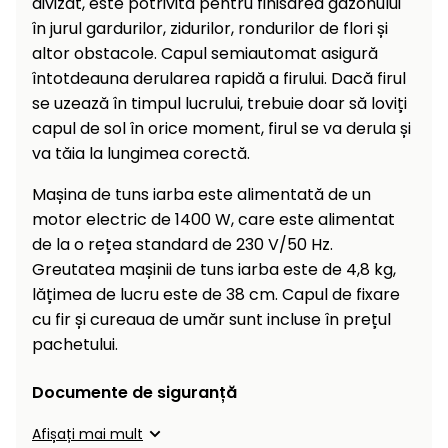
divizat, este potrivită pentru finisarea gazonului
Încălzitoare
curățat
în jurul gardurilor, zidurilor, rondurilor de flori și
cu
altor obstacole. Capul semiautomat asigură
Ventilatoare,
presiune
aparate de
întotdeauna derularea rapidă a firului. Dacă firul
înaltă
aer
se uzează în timpul lucrului, trebuie doar să loviți
condiționat
Pompe de
capul de sol în orice moment, firul se va derula și
stropit și
va tăia la lungimea corectă.
pulverizatoare
Încărcătoare
Mașina de tuns iarba este alimentată de un
Cărucioare
motor electric de 1400 W, care este alimentat
și roți
Accesorii
de la o rețea standard de 230 V/50 Hz.
Greutatea mașinii de tuns iarba este de 4,8 kg,
Dispozitive
Trolii și
și
lățimea de lucru este de 38 cm. Capul de fixare
scripeți
cărucioare
cu fir și cureaua de umăr sunt incluse în prețul
de
pachetului.
Utilaje
împrăștiat
transport
Documente de siguranță
Lopeți
de
Afișați mai mult
zăpadă,