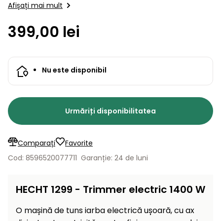
Lame
Afișați mai mult
și resturi
detașabil. Curea de umăr și cap de tăiere a…
de
Aspiratoare
vegetale
Strunguri
Accesorii
rezervă
399,00 lei
Pompe și
Mașini
Compresoare
pompe
Mese
de
de apă
tuns
automate
Nu este disponibil
Burghie
iarba
de
cu
Freze
pământ
cilindru
de
zăpadă
Urmăriți disponibilitatea
Generatoare
de energie
Mașini
electrică
de
Comparați
Favorite
măturat
Cod: 8596520077711
Garanție: 24 de luni
Compactoare
Suflante,
aspiratoare
Instrumente
HECHT 1299 - Trimmer electric 1400 W
de frunze
de măsură
Aparate
O mașină de tuns iarba electrică ușoară, cu ax
de