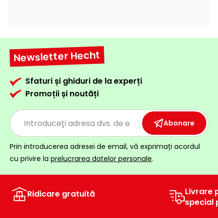
raclete
de
gheață
Unelte
Newsletter Hecht
de
mână
Sfaturi și ghiduri de la experți
Promoții și noutăți
Accesorii
Abonare
Prin introducerea adresei de email, vă exprimați acordul
cu privire la
prelucrarea datelor personale
.
Livrare 
Ridicare gratuită
special