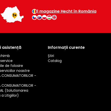
1 magazine Hecht în România
i asistență
Informații curente
schimb
Știri
service
Catalog
ile de folosire
erviciilor noastre
A CONSUMATORILOR -
A CONSUMATORILOR -
SAL (Solutionarea
a Litigiilor)