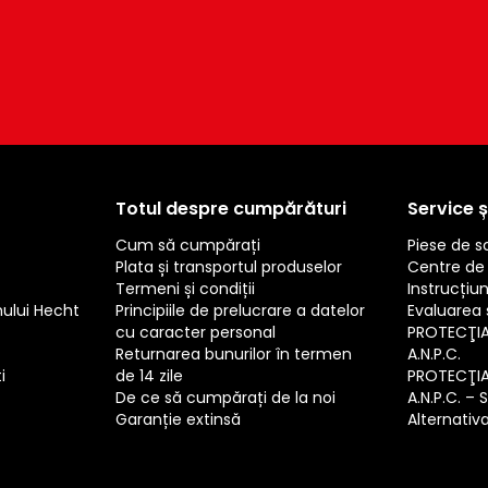
Totul despre cumpărături
Service ș
Cum să cumpărați
Piese de 
Plata și transportul produselor
Centre de 
Termeni și condiții
Instrucțiun
mului Hecht
Principiile de prelucrare a datelor
Evaluarea s
cu caracter personal
PROTECŢI
Returnarea bunurilor în termen
A.N.P.C.
i
de 14 zile
PROTECŢI
De ce să cumpărați de la noi
A.N.P.C. – 
Garanție extinsă
Alternativa 