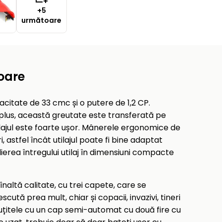
+5
următoare
oare
citate de 33 cmc și o putere de 1,2 CP.
 plus, această greutate este transferată pe
ilajul este foarte ușor. Mânerele ergonomice de
, astfel încât utilajul poate fi bine adaptat
lierea întregului utilaj în dimensiuni compacte
înaltă calitate, cu trei capete, care se
cută prea mult, chiar și copacii, invazivi, tineri
cuțitele cu un cap semi-automat cu două fire cu