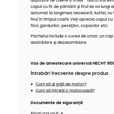
dispozitiv de tăiere a firului - dacă firul e
capul cu fir de pământ și firul se va lungi 
automat la lungimea necesară. Astfel, nu
firul în timpul cosirii. Veți aprecia capul cu 
flori, gardurilor, pereților, copacilor etc.
Pachetul include o curea de umar, un cap d
asamblare și dezasamblare.
Vas de amestecare universal HECHT 900
Întrebări frecvente despre produs
Cum să ai grijă de motor?
Cum să întreții o motocoasă?
Documente de siguranță
Afișați mai mult