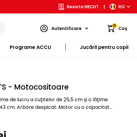
Revista HECHT
|
RO
0
Autentificare
Coș
Programe ACCU
Jucării pentru copii
TS - Motocositoare
me de lucru a cuțitelor de 25,5 cm și o lățime
de 43 cm. Arbore despicat. Motor cu o capacitate
ere de 1,5 CP. Desfășurare semi-automată a…
ei