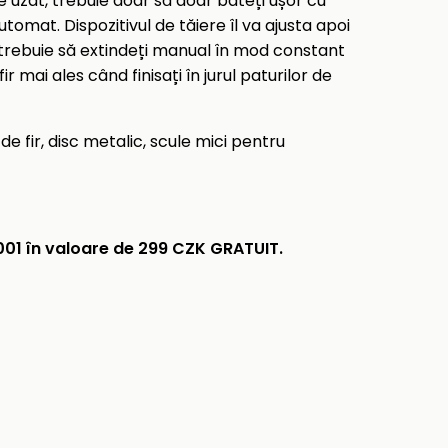
ste uzat, trebuie doar să doar bateți ușor cu
automat. Dispozitivul de tăiere îl va ajusta apoi
 trebuie să extindeți manual în mod constant
fir mai ales când finisați în jurul paturilor de
e fir, disc metalic, scule mici pentru
01 în valoare de 299 CZK GRATUIT.