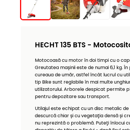
HECHT 135 BTS - Motocosit
Motocoasă cu motor în doi timpi cu o capa
Greutatea mașinii este de numai 6,1 kg. În
cureaua de umăr, astfel încât lucrul cu ut
tip Bike sunt reglabile în mai multe unghiuri
utilizatorului. Arborele despicat permite p
pentru depozitare sau transport.
Utilajul este echipat cu un disc metalic de 
descurcă chiar și cu vegetația densă și cres
nu reprezintă o problemă. Puteți înlocui 