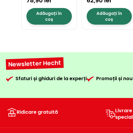
78,90 lei
62,90 lei
Adăugați în
Adăugați în
coș
coș
Newsletter Hecht
Sfaturi și ghiduri de la experți
Promoții și nou
Livrare
Ridicare gratuită
specia