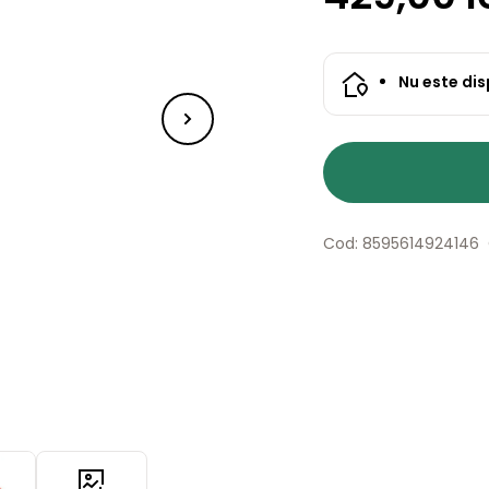
Nu este dis
Cod: 8595614924146