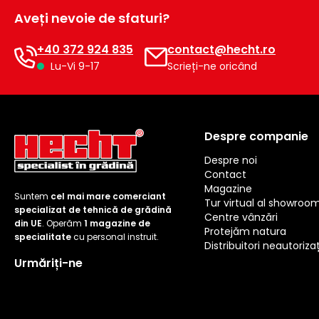
Aveți nevoie de sfaturi?
+40 372 924 835
contact@hecht.ro
Lu-Vi 9-17
Scrieți-ne oricând
Despre companie
Despre noi
Contact
Magazine
Suntem
cel mai mare comerciant
Tur virtual al showroo
specializat de tehnică de grădină
Centre vânzări
din UE
. Operăm
1 magazine de
Protejăm natura
specialitate
cu personal instruit.
Distribuitori neautorizaț
Urmăriți-ne