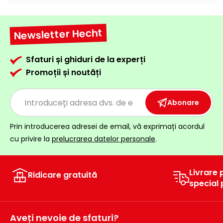
Newsletter Hecht
Sfaturi și ghiduri de la experți
Promoții și noutăți
Abonare
Prin introducerea adresei de email, vă exprimați acordul
cu privire la
prelucrarea datelor personale
.
Livrare 
Ridicare gratuită
special
Aveți nevoie de sfaturi?