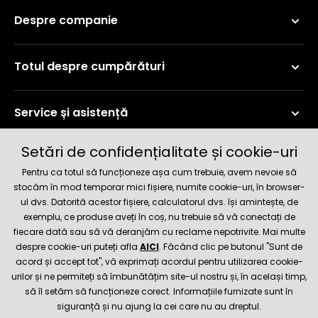
Despre companie
Totul despre cumpărături
Service și asistență
Setări de confidențialitate și cookie-uri
Informații curente
Pentru ca totul să funcționeze așa cum trebuie, avem nevoie să
stocăm în mod temporar mici fișiere, numite cookie-uri, în browser-
ul dvs. Datorită acestor fișiere, calculatorul dvs. își amintește, de
Metode de livrare și plată
exemplu, ce produse aveți în coș, nu trebuie să vă conectați de
fiecare dată sau să vă deranjăm cu reclame nepotrivite. Mai multe
despre cookie-uri puteți afla
AICI
. Făcând clic pe butonul "Sunt de
Magazin de încredere
acord și accept tot", vă exprimați acordul pentru utilizarea cookie-
urilor și ne permiteți să îmbunătățim site-ul nostru și, în același timp,
să îl setăm să funcționeze corect. Informațiile furnizate sunt în
siguranță și nu ajung la cei care nu au dreptul.