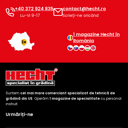
+40 372 924 835
contact@hecht.ro
Lu-Vi 9-17
Scrieți-ne oricând
1 magazine Hecht în
România
Suntem
cel mai mare comerciant specializat de tehnică de
grădină din UE
. Operăm
1 magazine de specialitate
cu personal
instruit.
Urmăriți-ne