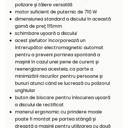
Încălzitoare
polizare și tăiere versatilă
curățat
motor suficient de puternic de 710 W
cu
Ventilatoare,
presiune
dimensiunea standard a discului în această
aparate de
înaltă
gamă de preț 115mm
aer
schimbare ușoară a discului
condiționat
Pompe de
acest șlefuitor încorporează un
stropit și
întrerupător electromagnetic automat
pulverizatoare
Încărcătoare
pentru a preveni pornirea spontană a
Cărucioare
mașinii în cazul unei pene de curent și
și roți
Accesorii
reenergizarea acesteia, ca parte a
minimizării riscurilor pentru persoane și
Dispozitive
Trolii și
bunuri atunci când se lucrează cu polizorul
și
scripeți
cărucioare
unghiular
de
buton de blocare pentru înlocuirea ușoară
Utilaje
împrăștiat
a discului de rectificat
transport
manerul ergonomic cu prindere moale
Lopeți
poate fi montat pe partea stângă și
de
dreaptă a mașinii pentru utilizarea cu două
zăpadă,