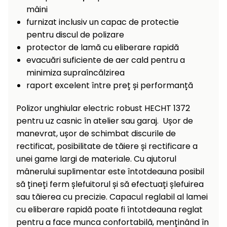
raclete
mâini
de
furnizat inclusiv un capac de protectie
gheață
pentru discul de polizare
protector de lamă cu eliberare rapidă
Unelte
evacuări suficiente de aer cald pentru a
de
mână
minimiza supraîncălzirea
raport excelent între preț și performanță
Accesorii
Polizor unghiular electric robust HECHT 1372
pentru uz casnic în atelier sau garaj. Ușor de
manevrat, ușor de schimbat discurile de
rectificat, posibilitate de tăiere și rectificare a
unei game largi de materiale. Cu ajutorul
mânerului suplimentar este întotdeauna posibil
să țineți ferm șlefuitorul și să efectuați șlefuirea
sau tăierea cu precizie. Capacul reglabil al lamei
cu eliberare rapidă poate fi întotdeauna reglat
pentru a face munca confortabilă, menținând în