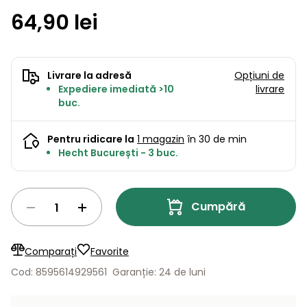
Lame
și resturi
de catre producător fără…
64,90 lei
de
Aspiratoare
vegetale
Strunguri
Accesorii
rezervă
Pompe și
Mașini
Compresoare
pompe
Mese
Livrare la adresă
Opțiuni de
de
de apă
Expediere imediată >10
livrare
tuns
automate
Burghie
buc.
iarba
de
cu
Freze
pământ
cilindru
de
Pentru ridicare la
1 magazin
în 30 de min
zăpadă
Hecht București - 3 buc.
Generatoare
de energie
Mașini
electrică
de
Cumpără
măturat
Compactoare
Suflante,
aspiratoare
Comparați
Favorite
Instrumente
de frunze
Cod: 8595614929561
Garanție: 24 de luni
de măsură
Aparate
de