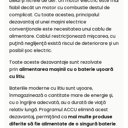
uleiul și filtrele de aer. Un motor electric este mai
fiabil decât un motor cu combustie destul de
complicat. Cu toate acestea, principalul
dezavantaj al unei mașini electrice
convenționale este necesitatea unui cablu de
alimentare. Cablul restricționează mișcarea, cu
puțină neglijență există riscul de deteriorare și un
posibil șoc electric.
Toate aceste dezavantaje sunt rezolvate
prin
alimentarea mașinii cu o baterie ușoară
cu litiu
.
Bateriile moderne cu litiu sunt ușoare,
înmagazinează o cantitate mare de energie și,
cu o îngrijire adecvată, au o durată de viață
relativ lungă. Programul ACCU elimină acest
dezavantaj, permițând ca
mai multe produse
diferite să fie alimentate de o singură baterie
.