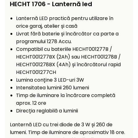
Încălzitoare
HECHT 1706 - Lanternă led
curățat
cu
Ventilatoare,
Lanternă LED practică pentru utilizare în
presiune
aparate de
orice garaj, atelier și casă
înaltă
aer
Livrat fără baterie și încărcător ca parte a
condiționat
Pompe de
programului 1278 Accu.
stropit și
Compatibil cu bateriile HECHT001277B /
pulverizatoare
Încărcătoare
HECHT001277BX (2Ah) sau HECHT001278B /
HECHT001278BX (4Ah) și încărcătorul rapid
Cărucioare
și roți
HECHT001277CH
Accesorii
Lumina conține 3 LED-uri 3W
Dispozitive
Intensitatea luminii 260 lumeni
Trolii și
și
Timp de iluminare la încărcare completă
scripeți
cărucioare
aprox. 12 ore
de
Utilaje
Direcția reglabilă a luminii
împrăștiat
transport
Lopeți
Lanternă LED cu trei diode de 3 W și 260 de
de
lumeni. Timp de iluminare de aproximativ 18 ore.
zăpadă,