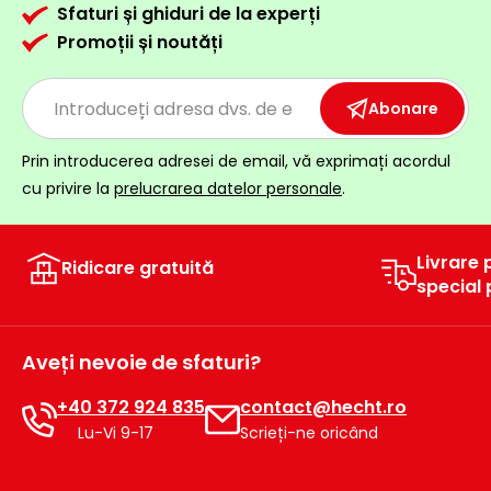
Sfaturi și ghiduri de la experți
Promoții și noutăți
Abonare
Prin introducerea adresei de email, vă exprimați acordul
cu privire la
prelucrarea datelor personale
.
Livrare 
Ridicare gratuită
special
Aveți nevoie de sfaturi?
+40 372 924 835
contact@hecht.ro
Lu-Vi 9-17
Scrieți-ne oricând