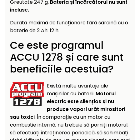
Greutate 247 g.
Bateria și încărcătorul nu sunt
raclete
incluse.
de
gheață
Durata maximă de funcționare fără sarcină cu o
baterie de 2 Ah: 12 h.
Unelte
de
Ce este programul
mână
ACCU 1278 și care sunt
Accesorii
beneficiile acestuia?
Există multe avantaje ale
mașinilor cu baterii.
Motorul
electric este silențios și nu
produce vapori urât mirositori
sau toxici
. În comparație cu un motor cu
combustie internă, nu trebuie să porniți motorul,
să efectuați întreținerea periodică, să schimbați