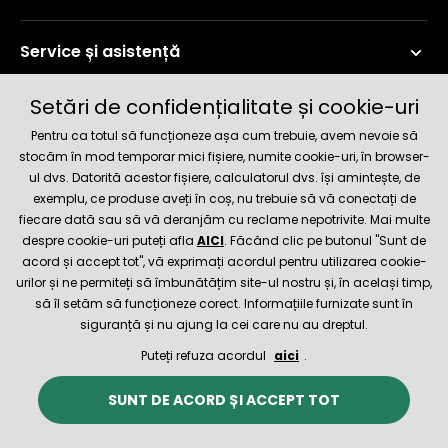
Service și asistență
Setări de confidențialitate și cookie-uri
Informații curente
Pentru ca totul să funcționeze așa cum trebuie, avem nevoie să
stocăm în mod temporar mici fișiere, numite cookie-uri, în browser-
ul dvs. Datorită acestor fișiere, calculatorul dvs. își amintește, de
Metode de livrare și plată
exemplu, ce produse aveți în coș, nu trebuie să vă conectați de
fiecare dată sau să vă deranjăm cu reclame nepotrivite. Mai multe
despre cookie-uri puteți afla
AICI
. Făcând clic pe butonul "Sunt de
Magazin de încredere
acord și accept tot", vă exprimați acordul pentru utilizarea cookie-
urilor și ne permiteți să îmbunătățim site-ul nostru și, în același timp,
să îl setăm să funcționeze corect. Informațiile furnizate sunt în
siguranță și nu ajung la cei care nu au dreptul.
Puteți refuza acordul
aici
.
© 2026 Hecht.cz
Termeni și condiții
SUNT DE ACORD ȘI ACCEPT TOT
Magazinul online a fost creat și este asigurat tehnic de
SIMPLIA.cz