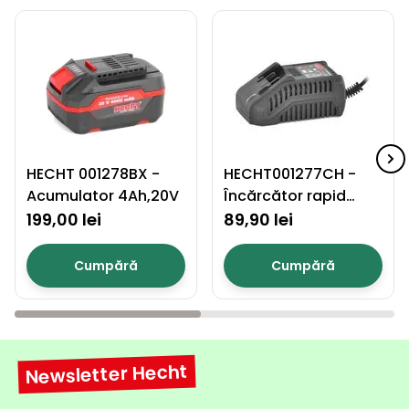
HECHT 001278BX -
HECHT001277CH -
Acumulator 4Ah,20V
Încărcător rapid
pentru baterii Li-ion
199,00 lei
89,90 lei
Cumpără
Cumpără
Newsletter Hecht