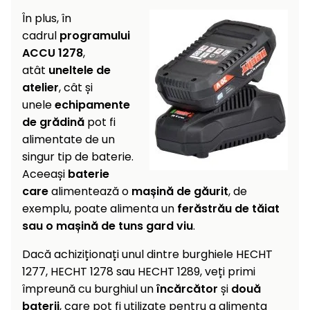
În plus, în
cadrul
programului
ACCU 1278
,
atât
uneltele de
atelier
, cât și
unele
echipamente
de grădină
pot fi
alimentate de un
singur tip de baterie.
Aceeași
baterie
care
alimentează o
mașină de găurit
, de
exemplu, poate alimenta un
ferăstrău de tăiat
sau o mașină de tuns gard viu
.
Dacă achiziționați unul dintre burghiele HECHT
1277, HECHT 1278 sau HECHT 1289, veți primi
împreună cu burghiul un
încărcător
și
două
baterii
, care pot fi utilizate pentru a alimenta