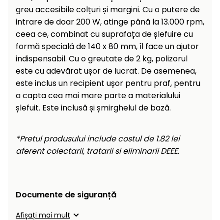
Încălzitoare
greu accesibile colțuri și margini. Cu o putere de
curățat
cu
intrare de doar 200 W, atinge până la 13.000 rpm,
Ventilatoare,
presiune
ceea ce, combinat cu suprafața de șlefuire cu
aparate de
înaltă
formă specială de 140 x 80 mm, îl face un ajutor
aer
indispensabil. Cu o greutate de 2 kg, polizorul
condiționat
Pompe de
este cu adevărat ușor de lucrat. De asemenea,
stropit și
este inclus un recipient ușor pentru praf, pentru
pulverizatoare
Încărcătoare
a capta cea mai mare parte a materialului
Cărucioare
șlefuit. Este inclusă și șmirghelul de bază.
și roți
Accesorii
Dispozitive
*Pretul produsului include costul de 1.82 lei
Trolii și
și
aferent colectarii, tratarii si eliminarii DEEE.
scripeți
cărucioare
de
Utilaje
împrăștiat
transport
Documente de siguranță
Lopeți
de
Afișați mai mult
zăpadă,