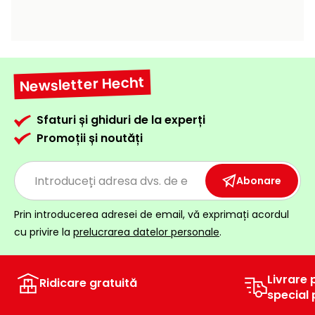
raclete
de
gheață
Unelte
Newsletter Hecht
de
mână
Sfaturi și ghiduri de la experți
Accesorii
Promoții și noutăți
Abonare
Prin introducerea adresei de email, vă exprimați acordul
cu privire la
prelucrarea datelor personale
.
Livrare 
Ridicare gratuită
special