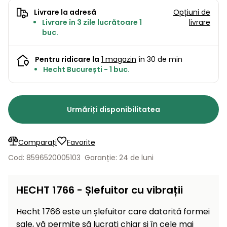
Lame
și resturi
Livrare la adresă
Opțiuni de
de
Aspiratoare
vegetale
Strunguri
Accesorii
Livrare în 3 zile lucrătoare 1
livrare
rezervă
buc.
Pompe și
Mașini
Compresoare
pompe
Mese
de
Pentru ridicare la
1 magazin
în 30 de min
de apă
tuns
Hecht București - 1 buc.
automate
Burghie
iarba
de
cu
Freze
pământ
cilindru
de
Urmăriți disponibilitatea
zăpadă
Generatoare
de energie
Mașini
electrică
Comparați
Favorite
de
măturat
Cod: 8596520005103
Garanție: 24 de luni
Compactoare
Suflante,
aspiratoare
HECHT 1766 - Șlefuitor cu vibrații
Instrumente
de frunze
de măsură
Hecht 1766 este un șlefuitor care datorită formei
Aparate
sale, vă permite să lucrați chiar și în cele mai
de