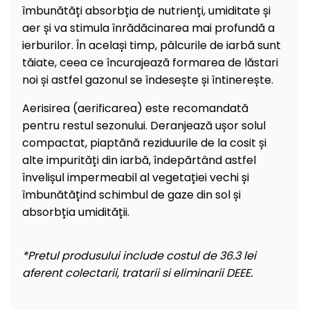
îmbunătăți absorbția de nutrienți, umiditate și
aer și va stimula înrădăcinarea mai profundă a
ierburilor. În același timp, pâlcurile de iarbă sunt
tăiate, ceea ce încurajează formarea de lăstari
noi și astfel gazonul se îndesește și întinerește.
Aerisirea (aerificarea) este recomandată
pentru restul sezonului. Deranjează ușor solul
compactat, piaptănă reziduurile de la cosit și
alte impurități din iarbă, îndepărtând astfel
învelișul impermeabil al vegetației vechi și
îmbunătățind schimbul de gaze din sol și
absorbția umidității.
*Pretul produsului include costul de 36.3 lei
aferent colectarii, tratarii si eliminarii DEEE.