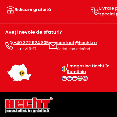
Livrare 
Ridicare gratuită
special
Aveți nevoie de sfaturi?
+40 372 924 835
contact@hecht.ro
Lu-Vi 9-17
Scrieți-ne oricând
1 magazine Hecht în
România