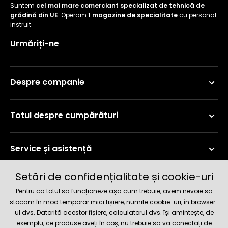
Suntem
cel mai mare comerciant specializat de tehnică de
grădină din UE
. Operăm
1 magazine de specialitate
cu personal
instruit.
Urmăriți-ne
Despre companie
Totul despre cumpărături
Service și asistență
Setări de confidențialitate și cookie-uri
Informații curente
Pentru ca totul să funcționeze așa cum trebuie, avem nevoie să
stocăm în mod temporar mici fișiere, numite cookie-uri, în browser-
ul dvs. Datorită acestor fișiere, calculatorul dvs. își amintește, de
Metode de livrare și plată
exemplu, ce produse aveți în coș, nu trebuie să vă conectați de