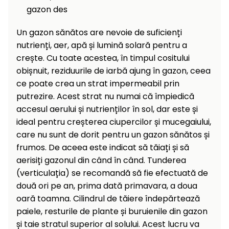
raclete
gazon des
de
gheață
Un gazon sănătos are nevoie de suficienți
nutrienți, aer, apă și lumină solară pentru a
Unelte
crește. Cu toate acestea, în timpul cositului
de
obișnuit, reziduurile de iarbă ajung în gazon, ceea
mână
ce poate crea un strat impermeabil prin
putrezire. Acest strat nu numai că împiedică
Accesorii
accesul aerului și nutrienților în sol, dar este și
ideal pentru creșterea ciupercilor și mucegaiului,
care nu sunt de dorit pentru un gazon sănătos și
frumos. De aceea este indicat să tăiați și să
aerisiți gazonul din când în când. Tunderea
(verticulația) se recomandă să fie efectuată de
două ori pe an, prima dată primavara, a doua
oară toamna. Cilindrul de tăiere îndepărtează
paiele, resturile de plante și buruienile din gazon
și taie stratul superior al solului. Acest lucru va