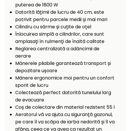
Încălzitoare
puterea de 1800 W
curățat
Datorită lățimii de lucru de 40 cm, este
cu
Ventilatoare,
presiune
potrivit pentru parcele medii și mai mari
aparate de
înaltă
Cilindru cu sârme și cuțite de oțel
aer
Înlocuirea simplă a cilindrilor, care sunt
condiționat
Pompe de
amplasați în rulmenți de înaltă calitate
stropit și
Reglarea centralizată a adâncimii de
pulverizatoare
Încărcătoare
aerare
Cărucioare
Mânerele pliabile garantează transport și
și roți
Accesorii
depozitare ușoare
Mânere ergonomice moi pentru un confort
Dispozitive
Trolii și
sporit de lucru
și
scripeți
cărucioare
Colectează perfect datorită tunelului larg
de
de evacuare
Utilaje
împrăștiat
Coș de colectare din material rezistent 55 l
transport
Aeratorul vă va ajuta cu siguranță gazonul,
Lopeți
pe care îl va scăpa de iarba nedorită și îl va
de
afâna, ceea ce va avea ca rezultat un
zăpadă,