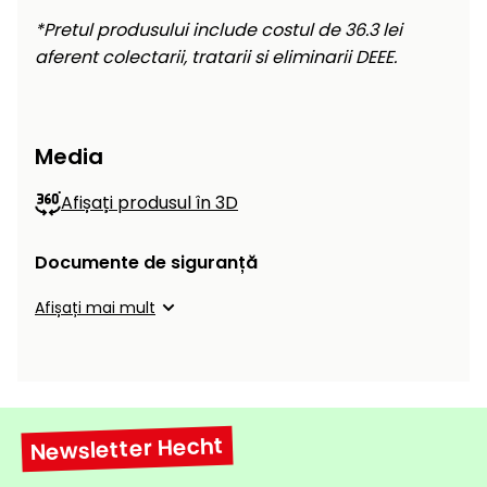
raclete
*Pretul produsului include costul de 36.3 lei
de
aferent colectarii, tratarii si eliminarii DEEE.
gheață
Unelte
de
Media
mână
Afișați produsul în 3D
Accesorii
Documente de siguranță
Afișați mai mult
Newsletter Hecht