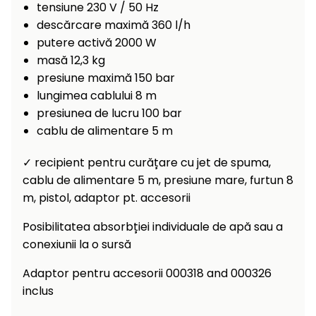
Încălzitoare
tensiune 230 V / 50 Hz
curățat
descărcare maximă 360 l/h
cu
Ventilatoare,
putere activă 2000 W
presiune
aparate de
masă 12,3 kg
înaltă
aer
presiune maximă 150 bar
condiționat
Pompe de
lungimea cablului 8 m
stropit și
presiunea de lucru 100 bar
pulverizatoare
Încărcătoare
cablu de alimentare 5 m
Cărucioare
✓ recipient pentru curățare cu jet de spuma,
și roți
Accesorii
cablu de alimentare 5 m, presiune mare, furtun 8
Dispozitive
m, pistol, adaptor pt. accesorii
Trolii și
și
scripeți
cărucioare
Posibilitatea absorbției individuale de apă sau a
de
conexiunii la o sursă
Utilaje
împrăștiat
transport
Adaptor pentru accesorii 000318 and 000326
Lopeți
inclus
de
zăpadă,