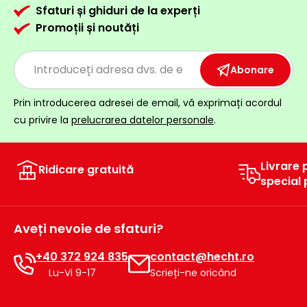
Sfaturi și ghiduri de la experți
Promoții și noutăți
Abonare
Prin introducerea adresei de email, vă exprimați acordul
cu privire la
prelucrarea datelor personale
.
Livrare 
Ridicare gratuită
special
Aveți nevoie de sfaturi?
+40 372 924 835
contact@hecht.ro
Lu-Vi 9-17
Scrieți-ne oricând