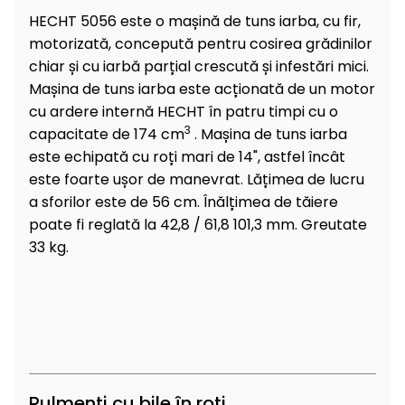
raclete
HECHT 5056 este o mașină de tuns iarba, cu fir,
de
motorizată, concepută pentru cosirea grădinilor
gheață
chiar și cu iarbă parțial crescută și infestări mici.
Unelte
Mașina de tuns iarba este acționată de un motor
de
cu ardere internă HECHT în patru timpi cu o
mână
3
capacitate de 174 cm
. Mașina de tuns iarba
este echipată cu roți mari de 14", astfel încât
Accesorii
este foarte ușor de manevrat. Lățimea de lucru
a sforilor este de 56 cm. Înălțimea de tăiere
poate fi reglată la 42,8 / 61,8 101,3 mm. Greutate
33 kg.
Rulmenți cu bile în roți