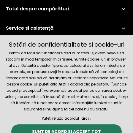
Totul despre cumpărături
Service și asistență
Setări de confidențialitate și cookie-uri
Informații curente
Pentru ca totul să funcționeze așa cum trebuie, avem nevoie să
stocăm în mod temporar mici fișiere, numite cookie-uri, în browser-
ul dvs. Datorită acestor fișiere, calculatorul dvs. își amintește, de
Metode de livrare și plată
exemplu, ce produse aveți în coș, nu trebuie să vă conectați de
fiecare dată sau să vă deranjăm cu reclame nepotrivite. Mai multe
despre cookie-uri puteți afla
AICI
. Făcând clic pe butonul "Sunt de
Magazin de încredere
acord și accept tot", vă exprimați acordul pentru utilizarea cookie-
urilor și ne permiteți să îmbunătățim site-ul nostru și, în același timp,
să îl setăm să funcționeze corect. Informațiile furnizate sunt în
siguranță și nu ajung la cei care nu au dreptul.
Puteți refuza acordul
aici
.
© 2026 Hecht.cz
Termeni și condiții
SUNT DE ACORD ȘI ACCEPT TOT
Magazinul online a fost creat și este asigurat tehnic de