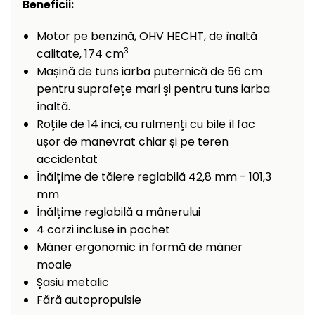
Încălzitoare
Beneficii:
curățat
cu
Motor pe benzină, OHV HECHT, de înaltă
Ventilatoare,
presiune
3
calitate, 174 cm
aparate de
înaltă
aer
Mașină de tuns iarba puternică de 56 cm
condiționat
Pompe de
pentru suprafețe mari și pentru tuns iarba
stropit și
înaltă.
pulverizatoare
Încărcătoare
Roțile de 14 inci, cu rulmenți cu bile îl fac
ușor de manevrat chiar și pe teren
Cărucioare
accidentat
și roți
Accesorii
Înălțime de tăiere reglabilă 42,8 mm - 101,3
Dispozitive
mm
Trolii și
și
Înălțime reglabilă a mânerului
scripeți
cărucioare
4 corzi incluse in pachet
de
Mâner ergonomic în formă de mâner
Utilaje
împrăștiat
transport
moale
Lopeți
Șasiu metalic
de
Fără autopropulsie
zăpadă,