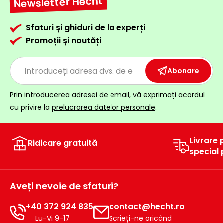
Newsletter Hecht
Sfaturi și ghiduri de la experți
Promoții și noutăți
Abonare
Prin introducerea adresei de email, vă exprimați acordul
cu privire la
prelucrarea datelor personale
.
Livrare 
Ridicare gratuită
special
Aveți nevoie de sfaturi?
+40 372 924 835
contact@hecht.ro
Lu-Vi 9-17
Scrieți-ne oricând