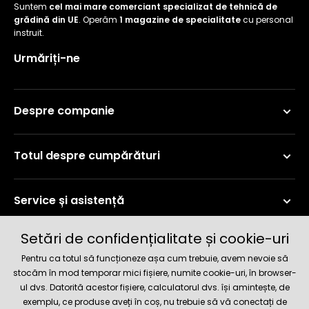
Suntem
cel mai mare comerciant specializat de tehnică de
grădină din UE
. Operăm
1 magazine de specialitate
cu personal
instruit.
Urmăriți-ne
Despre companie
Totul despre cumpărături
Service și asistență
Setări de confidențialitate și cookie-uri
Informații curente
Pentru ca totul să funcționeze așa cum trebuie, avem nevoie să
stocăm în mod temporar mici fișiere, numite cookie-uri, în browser-
ul dvs. Datorită acestor fișiere, calculatorul dvs. își amintește, de
Metode de livrare și plată
exemplu, ce produse aveți în coș, nu trebuie să vă conectați de