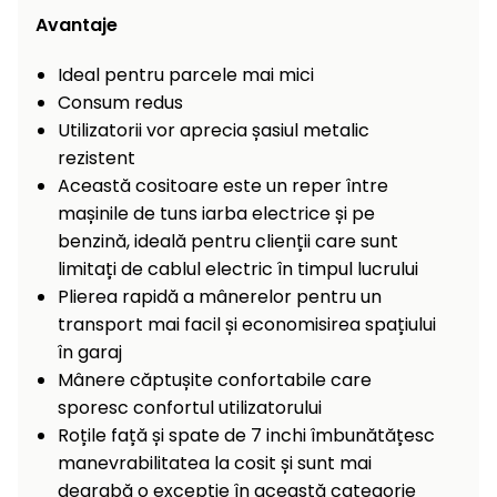
Încălzitoare
curățat
Avantaje
cu
Ventilatoare,
presiune
Ideal pentru parcele mai mici
aparate de
înaltă
Consum redus
aer
Utilizatorii vor aprecia șasiul metalic
condiționat
Pompe de
rezistent
stropit și
Această cositoare este un reper între
pulverizatoare
Încărcătoare
mașinile de tuns iarba electrice și pe
Cărucioare
benzină, ideală pentru clienții care sunt
și roți
Accesorii
limitați de cablul electric în timpul lucrului
Plierea rapidă a mânerelor pentru un
Dispozitive
Trolii și
transport mai facil și economisirea spațiului
și
scripeți
cărucioare
în garaj
de
Mânere căptușite confortabile care
Utilaje
împrăștiat
sporesc confortul utilizatorului
transport
Roțile față și spate de 7 inchi îmbunătățesc
Lopeți
manevrabilitatea la cosit și sunt mai
de
zăpadă,
degrabă o excepție în această categorie