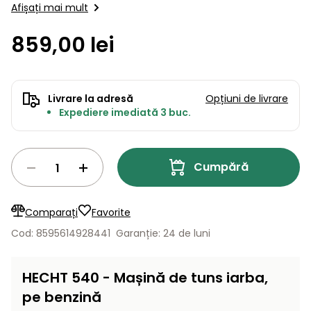
Lame
Afișați mai mult
și resturi
autopropulsare ● Coș: 40 l Fotografia are caracter…
de
Aspiratoare
vegetale
Strunguri
Accesorii
rezervă
859,00 lei
Pompe și
Mașini
Compresoare
pompe
Mese
de
de apă
tuns
automate
Livrare la adresă
Opțiuni de livrare
Burghie
iarba
Expediere imediată 3 buc.
de
cu
Freze
pământ
cilindru
de
zăpadă
Generatoare
Cumpără
de energie
Mașini
electrică
de
măturat
Comparați
Favorite
Compactoare
Cod: 8595614928441
Garanție: 24 de luni
Suflante,
aspiratoare
Instrumente
de frunze
HECHT 540 - Mașină de tuns iarba,
de măsură
pe benzină
Aparate
de