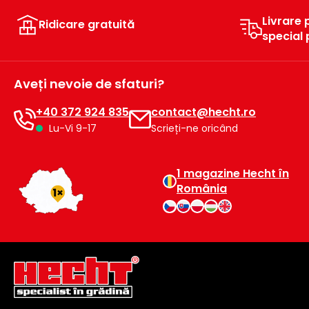
Livrare 
Ridicare gratuită
special
Aveți nevoie de sfaturi?
+40 372 924 835
contact@hecht.ro
Lu-Vi 9-17
Scrieți-ne oricând
1 magazine Hecht în
România