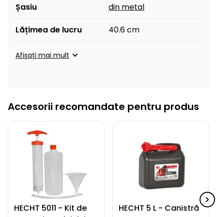
Șasiu
din metal
Lățimea de lucru
40.6 cm
Afișați mai mult
Accesorii recomandate pentru produs
HECHT 5011 - Kit de
HECHT 5 L - Canistră