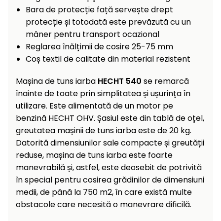
raclete
Bara de protecție față servește drept
de
protecție și totodată este prevăzută cu un
gheață
mâner pentru transport ocazional
Reglarea înălțimii de cosire 25-75 mm
Unelte
Coș textil de calitate din material rezistent
de
mână
Mașina de tuns iarba
HECHT 540
se remarcă
înainte de toate prin simplitatea și ușurința în
Accesorii
utilizare. Este alimentată de un motor pe
benzină HECHT OHV. Șasiul este din tablă de oțel,
greutatea mașinii de tuns iarba este de 20 kg.
Datorită dimensiunilor sale compacte și greutății
reduse, mașina de tuns iarba este foarte
manevrabilă și, astfel, este deosebit de potrivită
în special pentru cosirea grădinilor de dimensiuni
medii, de până la 750 m2, în care există multe
obstacole care necesită o manevrare dificilă.