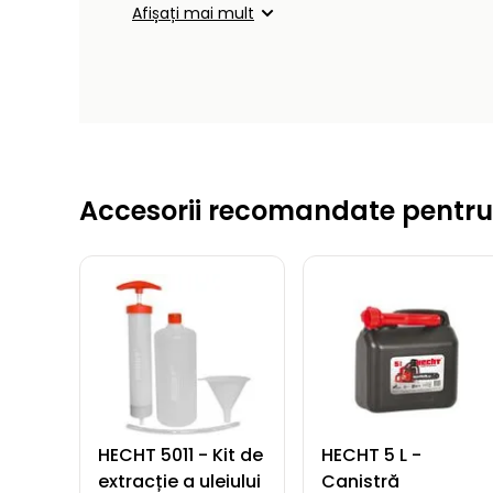
Afișați mai mult
Accesorii recomandate pentru
HECHT 5011 - Kit de
HECHT 5 L -
extracție a uleiului
Canistră