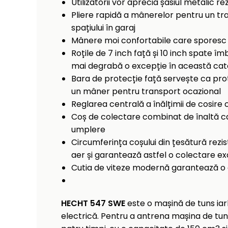
Utilizatorii vor aprecia șasiul metalic re
Pliere rapidă a mânerelor pentru un tr
spațiului în garaj
Mânere moi confortabile care sporesc con
Roțile de 7 inch față și 10 inch spate î
mai degrabă o excepție în această categ
Bara de protecție față servește ca prote
un mâner pentru transport ocazional
Reglarea centrală a înălțimii de cosire c
Coș de colectare combinat de înaltă cal
umplere
Circumferința coșului din țesătură rezi
aer și garantează astfel o colectare e
Cutia de viteze modernă garantează o 
HECHT 547 SWE
este o mașină de tuns iar
electrică. Pentru a antrena mașina de tuns