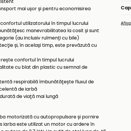
zistent
Cap
ansport mai ușor și pentru economisirea
fortul utilizatorului în timpul lucrului
Afiș
mbunătățesc manevrabilitatea la cosit și sunt
orie (au inclusiv rulmenți cu bile)
cție și, în același timp, este prevăzută cu
rește confortul în timpul lucrului
itate cu blat din plastic cu semnal de
stentă respirabilă îmbunătățește fluxul de
xcelentă de iarbă
durată de viață mai lungă
ba motorizată cu autopropulsare și pornire
 iarba este utilizat un motor cu ardere în