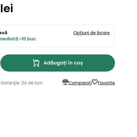
lei
resă
Opțiuni de livrare
imediată >10 buc.
Adăugați în coș
Garanție: 24 de luni
Comparați
Favorite