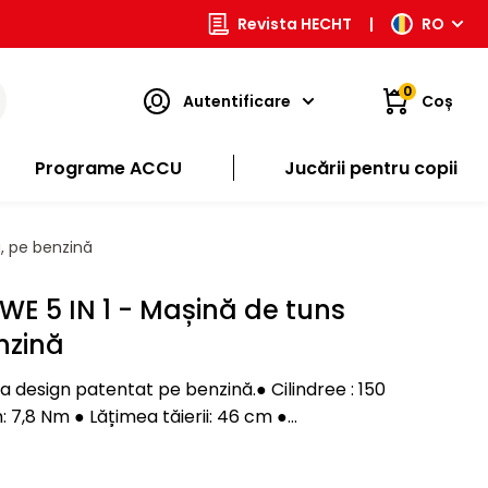
Revista HECHT
|
RO
0
Autentificare
Coș
Programe ACCU
Jucării pentru copii
, pe benzină
WE 5 IN 1 - Mașină de tuns
nzină
a design patentat pe benzină.● Cilindree : 150
7,8 Nm ● Lățimea tăierii: 46 cm ●
cter informativ şi