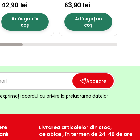
42,90 lei
63,90 lei
600 l
389,
Adăugați în
Adăugați în
coș
coș
Abonare
exprimați acordul cu privire la
prelucrarea datelor
ere
Livrarea articolelor din stoc,
ani!
de obicei, în termen de 24-48 de ore