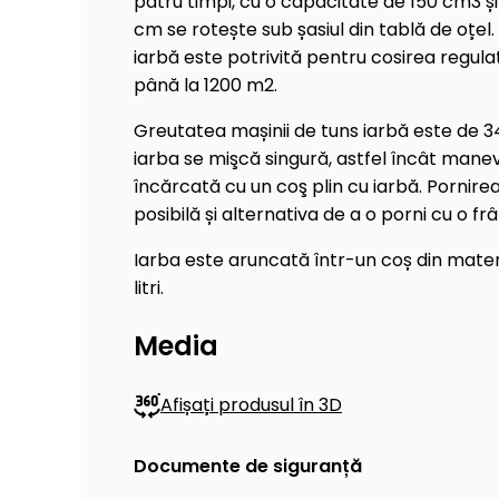
patru timpi, cu o capacitate de 150 cm3 și
cm se rotește sub șasiul din tablă de oțel
iarbă este potrivită pentru cosirea regula
până la 1200 m2.
Greutatea mașinii de tuns iarbă este de 34
iarba se mişcă singură, astfel încât mane
încărcată cu un coş plin cu iarbă. Pornire
posibilă și alternativa de a o porni cu o fr
Iarba este aruncată într-un coș din materia
litri.
Media
Afișați produsul în 3D
Documente de siguranță