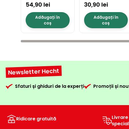
54,90 lei
30,90 lei
Adăugați în
Adăugați în
coș
coș
Newsletter Hecht
Sfaturi și ghiduri de la experți
Promoții și nou
Livrare
Ridicare gratuită
specia