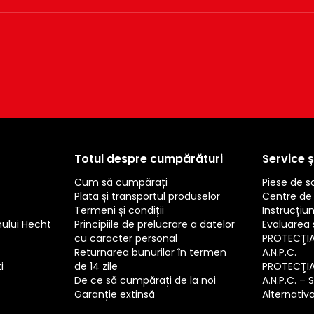
Totul despre cumpărături
Service ș
Cum să cumpărați
Piese de 
Plata și transportul produselor
Centre de 
Termeni și condiții
Instrucțiun
mului Hecht
Principiile de prelucrare a datelor
Evaluarea s
cu caracter personal
PROTECŢI
Returnarea bunurilor în termen
A.N.P.C.
i
de 14 zile
PROTECŢI
De ce să cumpărați de la noi
A.N.P.C. – 
Garanție extinsă
Alternativa 