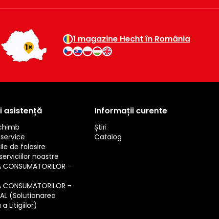
1 magazine Hecht în România
i asistență
Informații curente
schimb
Știri
service
Catalog
ile de folosire
erviciilor noastre
A CONSUMATORILOR -
A CONSUMATORILOR -
SAL (Solutionarea
a Litigiilor)