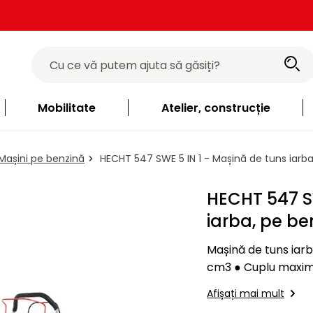
Mobilitate
Atelier, construcție
Mașini pe benzină
HECHT 547 SWE 5 IN 1 - Mașină de tuns iarba
HECHT 547 S
iarba, pe be
Mașină de tuns iarb
cm3 ● Cuplu maxim: 
Autopropulsată ● Coș: 55 l Fotografia are cara
Afișați mai mult
poate fi…