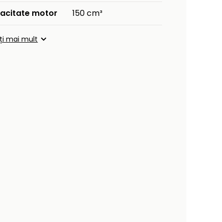
acitate motor
150 cm³
ați mai mult