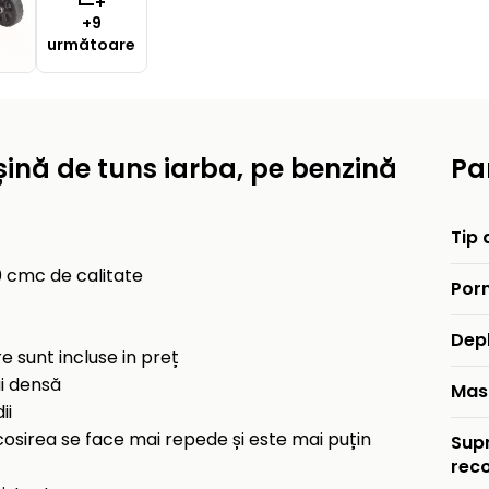
+9
următoare
ină de tuns iarba, pe benzină
Pa
Tip 
 cmc de calitate
Porn
Dep
e sunt incluse in preț
i densă
Mas
ii
cosirea se face mai repede și este mai puțin
Sup
rec