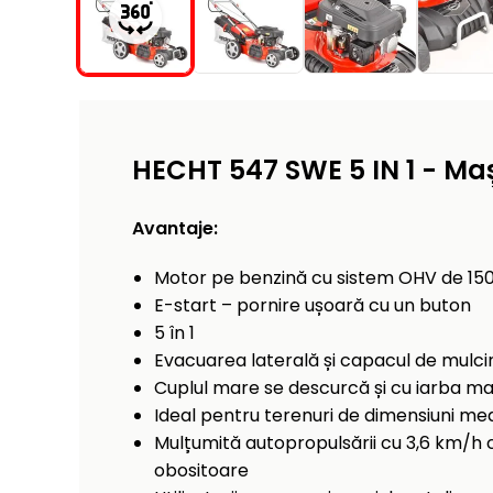
HECHT 547 SWE 5 IN 1 - Maș
Avantaje:
Motor pe benzină cu sistem OHV de 150
E-start – pornire ușoară cu un buton
5 în 1
Evacuarea laterală și capacul de mulcir
Cuplul mare se descurcă și cu iarba ma
Ideal pentru terenuri de dimensiuni med
Mulțumită autopropulsării cu 3,6 km/h 
obositoare