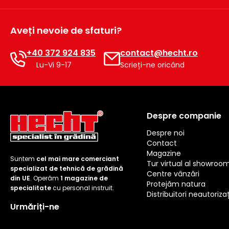
Aveți nevoie de sfaturi?
+40 372 924 835
contact@hecht.ro
Lu-Vi 9-17
Scrieți-ne oricând
Despre companie
Despre noi
Contact
Magazine
Suntem
cel mai mare comerciant
Tur virtual al showroo
specializat de tehnică de grădină
Centre vânzări
din UE
. Operăm
1 magazine de
Protejăm natura
specialitate
cu personal instruit.
Distribuitori neautorizaț
Urmăriți-ne