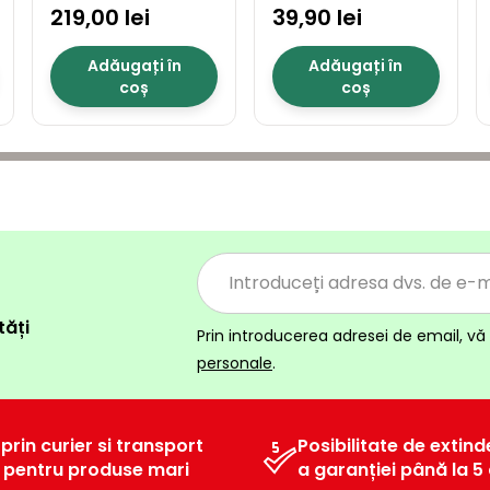
360 l
219,00 lei
patru timpi
39,90 lei
Adăugați în
Adăugați în
coș
coș
tăți
Prin introducerea adresei de email, vă 
personale
.
 prin curier si transport
Posibilitate de extind
l pentru produse mari
a garanției până la 5 