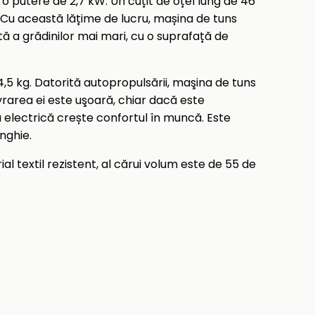
 o putere de 2,7 kW. Un cuțit de oțel lung de 46
. Cu această lățime de lucru, mașina de tuns
tă a grădinilor mai mari, cu o suprafață de
,5 kg. Datorită autopropulsării, maşina de tuns
vrarea ei este uşoară, chiar dacă este
a electrică crește confortul în muncă. Este
ânghie.
l textil rezistent, al cărui volum este de 55 de