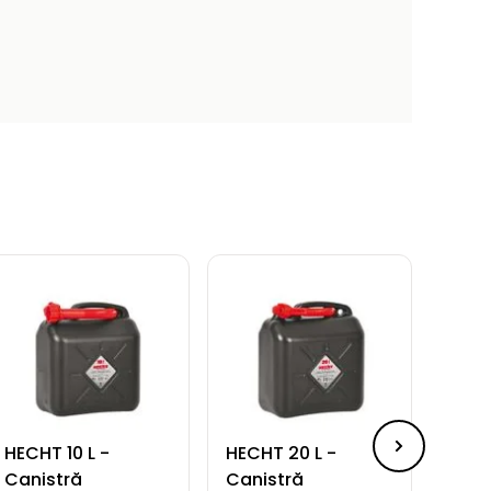
HECHT 10 L -
HECHT 20 L -
HECH
Canistră
Canistră
Cuti