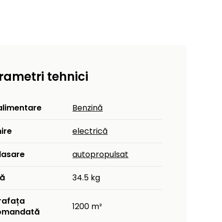
rametri tehnici
alimentare
Benzină
ire
electrică
lasare
autopropulsat
ă
34.5 kg
rafața
1200 m²
omandată