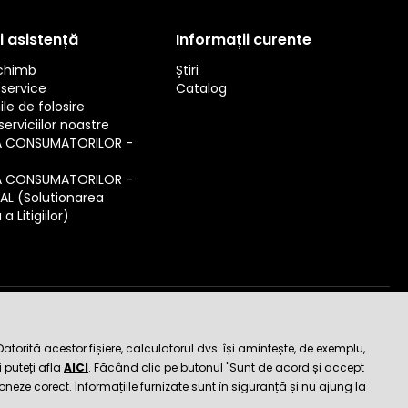
i asistență
Informații curente
schimb
Știri
service
Catalog
ile de folosire
erviciilor noastre
A CONSUMATORILOR -
A CONSUMATORILOR -
SAL (Solutionarea
a Litigiilor)
de încredere
orită acestor fișiere, calculatorul dvs. își amintește, de exemplu,
 puteți afla
AICI
. Făcând clic pe butonul "Sunt de acord și accept
ioneze corect. Informațiile furnizate sunt în siguranță și nu ajung la