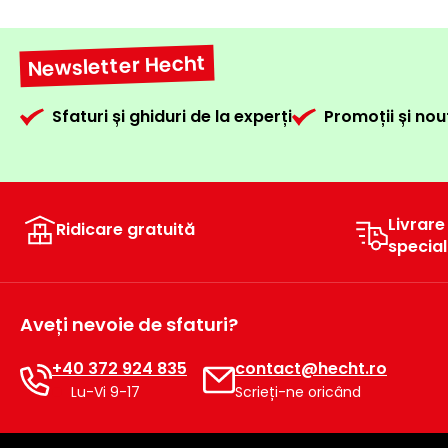
Newsletter Hecht
Sfaturi și ghiduri de la experți
Promoții și nou
Livrare
Ridicare gratuită
specia
Aveți nevoie de sfaturi?
+40 372 924 835
contact@hecht.ro
Lu-Vi 9-17
Scrieți-ne oricând