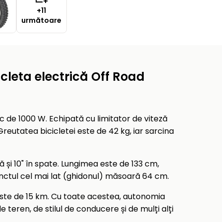
+11
următoare
cleta electrică Off Road
ic de 1000 W. Echipată cu limitator de viteză
reutatea bicicletei este de 42 kg, iar sarcina
ță și 10" în spate. Lungimea este de 133 cm,
unctul cel mai lat (ghidonul) măsoară 64 cm.
ste de 15 km. Cu toate acestea, autonomia
 teren, de stilul de conducere și de mulți alți