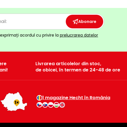
Abonare
exprimați acordul cu privire la
prelucrarea datelor
ere
Livrarea articolelor din stoc,
ani!
de obicei, în termen de 24-48 de ore
1 magazine Hecht în România