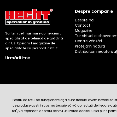
Despre companie
Despre noi
Contact
Magazine
Suntem
cel mai mare comerciant
Tur virtual al showroo
specializat de tehnică de grădină
Centre vânzări
din UE
. Operăm
1 magazine de
Protejăm natura
specialitate
cu personal instruit.
Distribuitori neautorizaț
Urmăriți-ne
Metode de livrare și plată
Pentru ca totul să funcționeze așa cum trebuie, avem nevoie să sto
ce produse aveți în coș, nu trebuie să vă conectați de fiecare da
tot", vă exprimați acordul pentru utilizarea cookie-urilor și ne perm