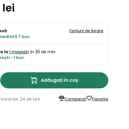
 lei
resă
Opțiuni de livrare
imediată 7 buc.
e la
1 magazin
în 30 de min
ești - 1 buc.
Adăugați în coș
Garanție: 24 de luni
Comparați
Favorite