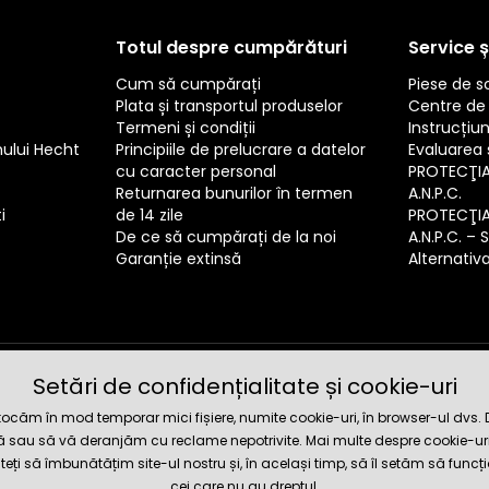
Totul despre cumpărături
Service ș
Cum să cumpărați
Piese de 
Plata și transportul produselor
Centre de 
Termeni și condiții
Instrucțiun
mului Hecht
Principiile de prelucrare a datelor
Evaluarea s
cu caracter personal
PROTECŢI
Returnarea bunurilor în termen
A.N.P.C.
i
de 14 zile
PROTECŢI
De ce să cumpărați de la noi
A.N.P.C. – 
Garanție extinsă
Alternativa 
Setări de confidențialitate și cookie-uri
Magazin 
căm în mod temporar mici fișiere, numite cookie-uri, în browser-ul dvs. Dat
tă sau să vă deranjăm cu reclame nepotrivite. Mai multe despre cookie-uri
iteți să îmbunătățim site-ul nostru și, în același timp, să îl setăm să funcț
cei care nu au dreptul.