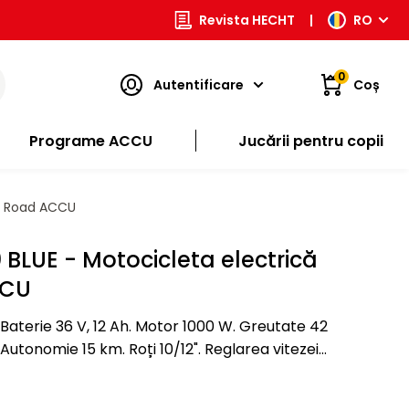
Revista HECHT
|
RO
0
Autentificare
Coș
Programe ACCU
Jucării pentru copii
ff Road ACCU
BLUE - Motocicleta electrică
CCU
aterie 36 V, 12 Ah. Motor 1000 W. Greutate 42
Autonomie 15 km. Roți 10/12". Reglarea vitezei
maxime. Timp de încărcare, aproximativ, 8 ore. Fotografia are…