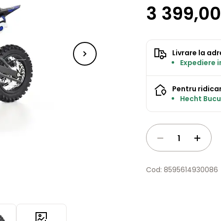
3 399,00
Livrare la ad
Expediere 
Pentru ridicar
Hecht Bucur
Cod: 8595614930086