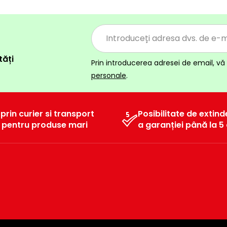
tăți
Prin introducerea adresei de email, vă 
personale
.
 prin curier si transport
Posibilitate de extind
l pentru produse mari
a garanției până la 5 