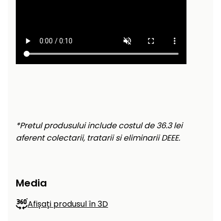
raclete
de
gheață
Unelte
de
mână
Accesorii
*Pretul produsului include costul de 36.3 lei
aferent colectarii, tratarii si eliminarii DEEE.
Media
Afișați produsul în 3D