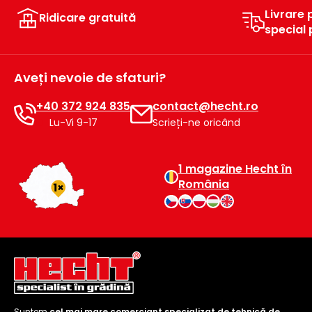
Livrare 
Ridicare gratuită
special
Aveți nevoie de sfaturi?
+40 372 924 835
contact@hecht.ro
Lu-Vi 9-17
Scrieți-ne oricând
1 magazine Hecht în
România
Suntem
cel mai mare comerciant specializat de tehnică de