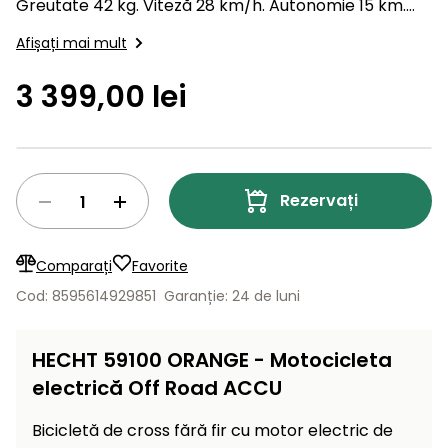
Greutate 42 kg. Viteză 28 km/h. Autonomie 15 km.
Lame
și resturi
Roți 10/12". Reglarea vitezei maxime. Timp de
de
Aspiratoare
vegetale
Strunguri
Afișați mai mult
Accesorii
rezervă
încărcare, aproximativ, 8 ore. Fotografia are…
Pompe și
3 399,00 lei
Mașini
Compresoare
pompe
Mese
de
de apă
tuns
automate
Burghie
iarba
de
cu
Freze
pământ
Rezervați
cilindru
de
zăpadă
Generatoare
de energie
Mașini
Comparați
Favorite
electrică
de
Cod: 8595614929851
Garanție: 24 de luni
măturat
Compactoare
Suflante,
HECHT 59100 ORANGE - Motocicleta
aspiratoare
Instrumente
electrică Off Road ACCU
de frunze
de măsură
Aparate
Bicicletă de cross fără fir cu motor electric de
de