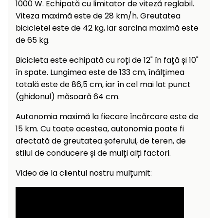
Încălzitoare
1000 W. Echipată cu limitator de viteză reglabil.
curățat
Viteza maximă este de 28 km/h. Greutatea
cu
Ventilatoare,
bicicletei este de 42 kg, iar sarcina maximă este
presiune
aparate de
de 65 kg.
înaltă
aer
condiționat
Bicicleta este echipată cu roți de 12" în față și 10"
Pompe de
stropit și
în spate. Lungimea este de 133 cm, înălțimea
pulverizatoare
Încărcătoare
totală este de 86,5 cm, iar în cel mai lat punct
(ghidonul) măsoară 64 cm.
Cărucioare
și roți
Accesorii
Autonomia maximă la fiecare încărcare este de
15 km. Cu toate acestea, autonomia poate fi
Dispozitive
afectată de greutatea șoferului, de teren, de
Trolii și
și
scripeți
stilul de conducere și de mulți alți factori.
cărucioare
de
Utilaje
Video de la clientul nostru mulțumit:
împrăștiat
transport
Lopeți
de
zăpadă,