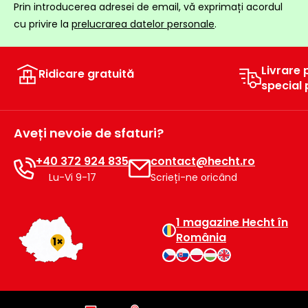
Prin introducerea adresei de email, vă exprimați acordul
cu privire la
prelucrarea datelor personale
.
Livrare 
Ridicare gratuită
special
Aveți nevoie de sfaturi?
+40 372 924 835
contact@hecht.ro
Lu-Vi 9-17
Scrieți-ne oricând
1 magazine Hecht în
România