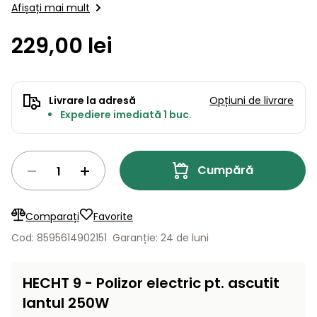
Lame
Afișați mai mult
și resturi
informativ şi poate fi diferita de ceea ce este…
de
Aspiratoare
vegetale
Strunguri
Accesorii
rezervă
229,00 lei
Pompe și
Mașini
Compresoare
pompe
Mese
de
de apă
tuns
automate
Livrare la adresă
Opțiuni de livrare
Burghie
iarba
Expediere imediată 1 buc.
de
cu
Freze
pământ
cilindru
de
zăpadă
Generatoare
Cumpără
de energie
Mașini
electrică
de
măturat
Comparați
Favorite
Compactoare
Cod: 8595614902151
Garanție: 24 de luni
Suflante,
aspiratoare
Instrumente
de frunze
HECHT 9 - Polizor electric pt. ascutit
de măsură
lantul 250W
Aparate
de