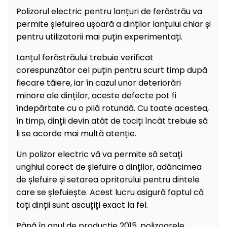
Încălzitoare
curățat
Polizorul electric pentru lanțuri de ferăstrău va
cu
permite șlefuirea ușoară a dinților lanțului chiar și
Ventilatoare,
presiune
pentru utilizatorii mai puțin experimentați.
aparate de
înaltă
aer
Lanțul ferăstrăului trebuie verificat
condiționat
Pompe de
corespunzător cel puțin pentru scurt timp după
stropit și
fiecare tăiere, iar în cazul unor deteriorări
pulverizatoare
Încărcătoare
minore ale dinților, aceste defecte pot fi
Cărucioare
îndepărtate cu o pilă rotundă. Cu toate acestea,
și roți
Accesorii
în timp, dinții devin atât de tociți încât trebuie să
li se acorde mai multă atenție.
Dispozitive
Trolii și
și
Un polizor electric vă va permite să setați
scripeți
cărucioare
unghiul corect de șlefuire a dinților, adâncimea
de
Utilaje
de șlefuire și setarea opritorului pentru dintele
împrăștiat
transport
care se șlefuiește. Acest lucru asigură faptul că
Lopeți
toți dinții sunt ascuțiți exact la fel.
de
zăpadă,
Până în anul de producție 2015, polizoarele