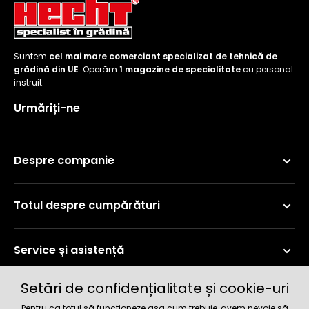
Suntem
cel mai mare comerciant specializat de tehnică de
grădină din UE
. Operăm
1 magazine de specialitate
cu personal
instruit.
Urmăriți-ne
Despre companie
Totul despre cumpărături
Service și asistență
Setări de confidențialitate și cookie-uri
Informații curente
Pentru ca totul să funcționeze așa cum trebuie, avem nevoie să