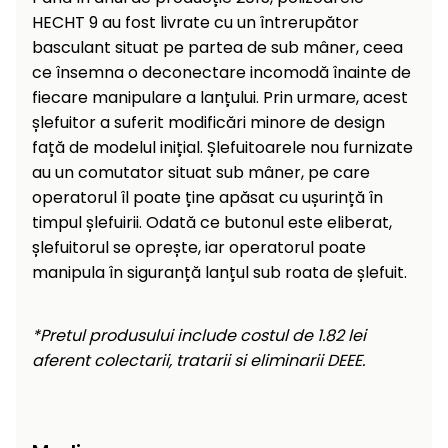
raclete
HECHT 9 au fost livrate cu un întrerupător
de
basculant situat pe partea de sub mâner, ceea
gheață
ce însemna o deconectare incomodă înainte de
fiecare manipulare a lanțului. Prin urmare, acest
Unelte
de
șlefuitor a suferit modificări minore de design
mână
față de modelul inițial. Șlefuitoarele nou furnizate
au un comutator situat sub mâner, pe care
Accesorii
operatorul îl poate ține apăsat cu ușurință în
timpul șlefuirii. Odată ce butonul este eliberat,
șlefuitorul se oprește, iar operatorul poate
manipula în siguranță lanțul sub roata de șlefuit.
*Pretul produsului include costul de 1.82 lei
aferent colectarii, tratarii si eliminarii DEEE.