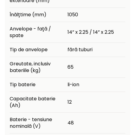
exterioare (mm)
Înălțtime (mm)
1050
Anvelope - față /
14” x 2.25 / 14” x 2.25
spate
Tip de anvelope
fără tuburi
Greutate, inclusiv
65
bateriile (kg)
Tip baterie
li-ion
Capacitate baterie
12
(Ah)
Baterie - tensiune
48
nominală (V)