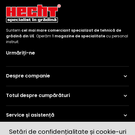
Suntem
cel mai mare comerciant specializat de tehnică de
grădină din UE
. Operăm
1 magazine de specialitate
cu personal
instruit.
Urmăriți-ne
Despre companie
Totul despre cumpărături
Service și asistență
Setări de confidențialitate și cookie-uri
Informații curente