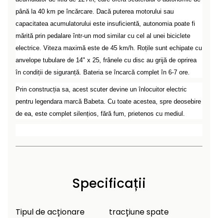
Încălzitoare
curățat
până la 40 km pe încărcare. Dacă puterea motorului sau
cu
capacitatea acumulatorului este insuficientă, autonomia poate fi
Ventilatoare,
presiune
mărită prin pedalare într-un mod similar cu cel al unei biciclete
aparate de
înaltă
aer
electrice. Viteza maximă este de 45 km/h. Roțile sunt echipate cu
condiționat
Pompe de
anvelope tubulare de 14" x 25, frânele cu disc au grijă de oprirea
stropit și
în condiții de siguranță. Bateria se încarcă complet în 6-7 ore.
pulverizatoare
Încărcătoare
Prin construcția sa, acest scuter devine un înlocuitor electric
Cărucioare
pentru legendara marcă Babeta. Cu toate acestea, spre deosebire
și roți
Accesorii
de ea, este complet silențios, fără fum, prietenos cu mediul.
Dispozitive
Trolii și
și
scripeți
cărucioare
de
Utilaje
împrăștiat
Specificații
transport
Lopeți
de
Tipul de acționare
tracțiune spate
zăpadă,