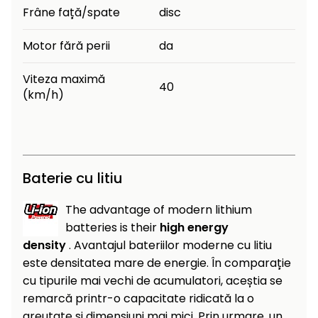
Frâne față/spate
disc
Motor fără perii
da
Viteza maximă
40
(km/h)
Baterie cu litiu
The advantage of modern lithium
batteries is their
high energy
density
. Avantajul bateriilor moderne cu litiu
este densitatea mare de energie. În comparație
cu tipurile mai vechi de acumulatori, aceștia se
remarcă printr-o capacitate ridicată la o
greutate și dimensiuni mai mici. Prin urmare, un