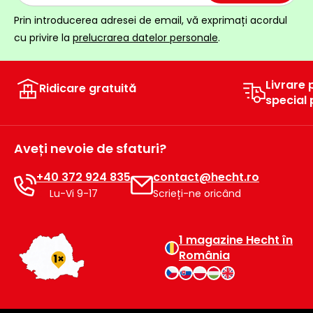
Prin introducerea adresei de email, vă exprimați acordul
cu privire la
prelucrarea datelor personale
.
Livrare 
Ridicare gratuită
special
Aveți nevoie de sfaturi?
+40 372 924 835
contact@hecht.ro
Lu-Vi 9-17
Scrieți-ne oricând
1 magazine Hecht în
România