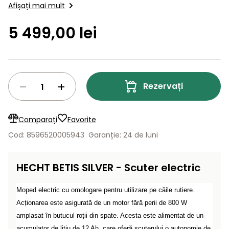
Lame
Afișați mai mult
și resturi
bicicletă. Fotografia are caracter informativ şi poate
de
Aspiratoare
vegetale
Strunguri
Accesorii
fi…
rezervă
5 499,00 lei
Pompe și
Mașini
Compresoare
pompe
Mese
de
de apă
tuns
automate
Burghie
iarba
Rezervați
de
cu
Freze
pământ
cilindru
de
zăpadă
Generatoare
Comparați
Favorite
de energie
Mașini
Cod: 8596520005943
Garanție: 24 de luni
electrică
de
măturat
Compactoare
HECHT BETIS SILVER - Scuter electric
Suflante,
aspiratoare
Moped electric cu omologare pentru utilizare pe căile rutiere.
Instrumente
de frunze
de măsură
Acționarea este asigurată de un motor fără perii de 800 W
amplasat în butucul roții din spate. Acesta este alimentat de un
Aparate
de
acumulator de litiu de 12 Ah, care oferă scuterului o autonomie de