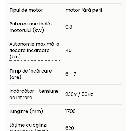
raclete
Tipul de motor
motor fără perii
de
gheață
Puterea nominală a
0.8
Unelte
motorului (kW)
de
mână
Autonomie maximă la
fiecare încărcare
40
Accesorii
(km)
Timp de încărcare
6 - 7
(ore)
Încărcător - tensiune
230V / 50Hz
de intrare
Lungime (mm)
1700
Lățime cu oglinzi
620