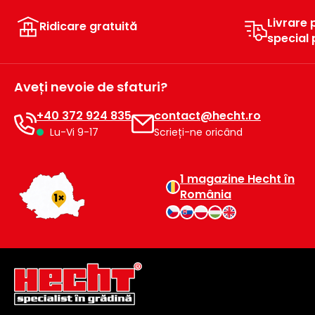
Livrare 
Ridicare gratuită
special
Aveți nevoie de sfaturi?
+40 372 924 835
contact@hecht.ro
Lu-Vi 9-17
Scrieți-ne oricând
1 magazine Hecht în
România