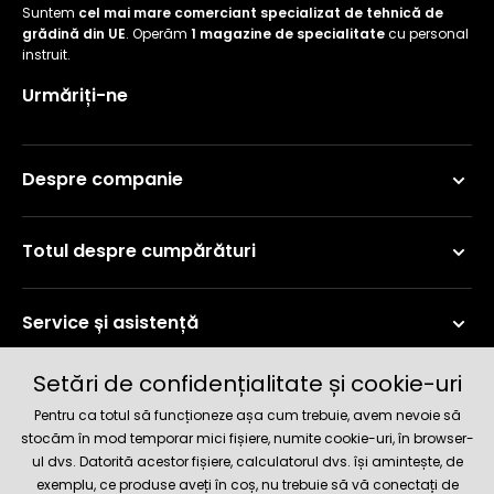
Suntem
cel mai mare comerciant specializat de tehnică de
grădină din UE
. Operăm
1 magazine de specialitate
cu personal
instruit.
Urmăriți-ne
Despre companie
Totul despre cumpărături
Service și asistență
Setări de confidențialitate și cookie-uri
Informații curente
Pentru ca totul să funcționeze așa cum trebuie, avem nevoie să
stocăm în mod temporar mici fișiere, numite cookie-uri, în browser-
ul dvs. Datorită acestor fișiere, calculatorul dvs. își amintește, de
Metode de livrare și plată
exemplu, ce produse aveți în coș, nu trebuie să vă conectați de