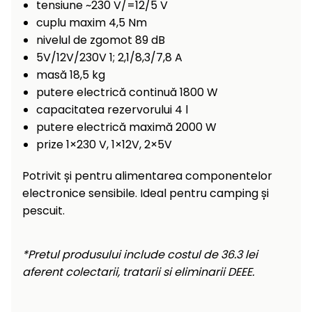
Încălzitoare
tensiune ~230 V/=12/5 V
curățat
cuplu maxim 4,5 Nm
cu
Ventilatoare,
nivelul de zgomot 89 dB
presiune
aparate de
5V/12V/230V 1; 2,1/8,3/7,8 A
înaltă
aer
masă 18,5 kg
condiționat
Pompe de
putere electrică continuă 1800 W
stropit și
capacitatea rezervorului 4 l
pulverizatoare
Încărcătoare
putere electrică maximă 2000 W
prize 1×230 V, 1×12V, 2×5V
Cărucioare
și roți
Accesorii
Potrivit și pentru alimentarea componentelor
Dispozitive
electronice sensibile. Ideal pentru camping și
Trolii și
și
pescuit.
scripeți
cărucioare
de
Utilaje
împrăștiat
*Pretul produsului include costul de 36.3 lei
transport
aferent colectarii, tratarii si eliminarii DEEE.
Lopeți
de
zăpadă,