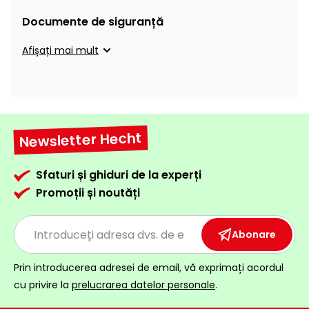
raclete
Documente de siguranță
de
gheață
Afișați mai mult
Unelte
de
mână
Accesorii
Newsletter Hecht
Sfaturi și ghiduri de la experți
Promoții și noutăți
Abonare
Prin introducerea adresei de email, vă exprimați acordul
cu privire la
prelucrarea datelor personale
.