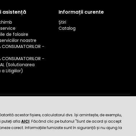
i asistență
Informații curente
schimb
Știri
service
Catalog
ile de folosire
erviciilor noastre
A CONSUMATORILOR -
A CONSUMATORILOR -
SAL (Solutionarea
a Litigiilor)
de încredere
orită acestor fișiere, calculatorul dvs. își amintește, de exemplu,
 puteți afla
AICI
. Făcând clic pe butonul "Sunt de acord și accept
ioneze corect. Informațiile furnizate sunt în siguranță și nu ajung la