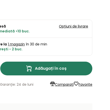
resă
Opțiuni de livrare
imediată >10 buc.
e la
1 magazin
în 30 de min
ești - 2 buc.
Adăugați în coș
Garanție: 24 de luni
Comparați
Favorite