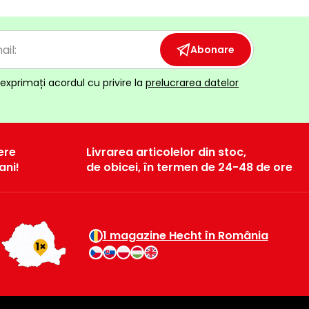
Abonare
exprimați acordul cu privire la
prelucrarea datelor
ere
Livrarea articolelor din stoc,
ani!
de obicei, în termen de 24-48 de ore
1 magazine Hecht în România