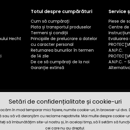
Totul despre cumpărături
Service ș
Cum să cumpărați
Piese de 
Plata și transportul produselor
Centre de 
Termeni și condiții
Instrucțiun
mului Hecht
Principiile de prelucrare a datelor
Evaluarea s
cu caracter personal
PROTECŢI
Returnarea bunurilor în termen
A.N.P.C.
i
de 14 zile
PROTECŢI
De ce să cumpărați de la noi
A.N.P.C. – 
Garanție extinsă
Alternativa 
Setări de confidențialitate și cookie-uri
Magazin 
căm în mod temporar mici fișiere, numite cookie-uri, în browser-ul dvs. Dat
tă sau să vă deranjăm cu reclame nepotrivite. Mai multe despre cookie-uri
iteți să îmbunătățim site-ul nostru și, în același timp, să îl setăm să funcț
cei care nu au dreptul.