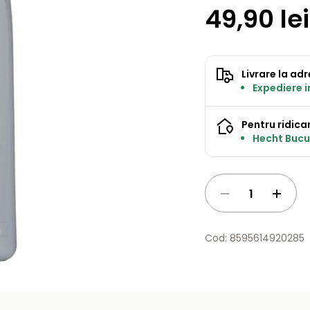
49,90 lei
Livrare la ad
Expediere 
Pentru ridicar
Hecht Bucur
Cod: 8595614920285