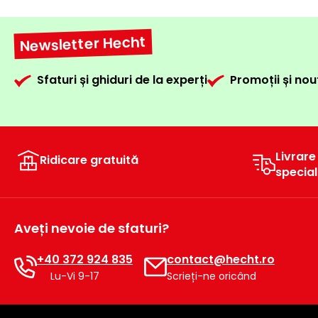
Newsletter Hecht
Sfaturi și ghiduri de la experți
Promoții și nou
Livrare
Ridicare gratuită
specia
Aveți nevoie de sfaturi?
+40 372 924 835
contact@hecht.ro
Lu-Vi 9-17
Scrieți-ne oricând