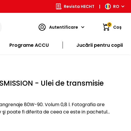
Revista HECHT
|
RO
0
Autentificare
Coș
Programe ACCU
Jucării pentru copii
MISSION - Ulei de transmisie
enaje 80W-90. Volum 0,8 l. Fotografia are
 şi poate fi diferita de ceea ce este in pachetul
ificaţii pot fi modificate de catre…