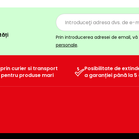
tăți
Prin introducerea adresei de email, vă 
personale
.
 prin curier si transport
Posibilitate de extind
l pentru produse mari
a garanției până la 5 