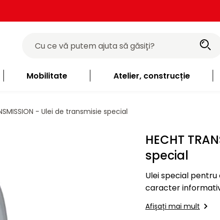
Mobilitate
Atelier, construcție
MISSION - Ulei de transmisie special
HECHT TRANS
special
Ulei special pentru angr
caracter informativ
standard, unele spec
Afișați mai mult