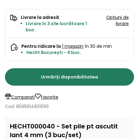
Lame
și resturi
de
Aspiratoare
vegetale
Strunguri
Accesorii
rezervă
Livrare la adresă
Opțiuni de
Pompe și
Livrare în 3 zile lucrătoare 1
livrare
Mașini
Compresoare
buc.
pompe
Mese
de
de apă
tuns
automate
Burghie
Pentru ridicare la
1 magazin
în 30 de min
iarba
de
Hecht București - 4 buc.
cu
Freze
pământ
cilindru
de
zăpadă
Generatoare
Urmăriți disponibilitatea
de energie
Mașini
electrică
de
măturat
Comparați
Favorite
Compactoare
Suflante,
Cod: 8595614901093
aspiratoare
Instrumente
de frunze
de măsură
HECHT000040 - Set pile pt ascutit
Aparate
lant 4 mm (3 buc/set)
de