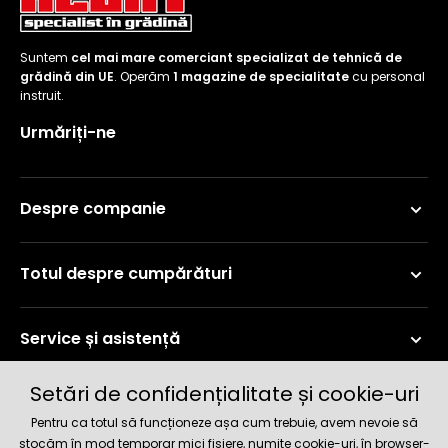
Suntem
cel mai mare comerciant specializat de tehnică de
grădină din UE
. Operăm
1 magazine de specialitate
cu personal
instruit.
Urmăriți-ne
Despre companie
Totul despre cumpărături
Service și asistență
Setări de confidențialitate și cookie-uri
Informații curente
Pentru ca totul să funcționeze așa cum trebuie, avem nevoie să
stocăm în mod temporar mici fișiere, numite cookie-uri, în browser-