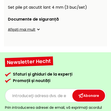
Încălzitoare
curățat
Set pile pt ascutit lant 4 mm (3 buc/set)
cu
Ventilatoare,
presiune
Documente de siguranță
aparate de
înaltă
aer
Afișați mai mult
condiționat
Pompe de
stropit și
pulverizatoare
Încărcătoare
Cărucioare
și roți
Accesorii
Newsletter Hecht
Dispozitive
Trolii și
și
Sfaturi și ghiduri de la experți
scripeți
cărucioare
Promoții și noutăți
de
Utilaje
împrăștiat
transport
Abonare
Lopeți
de
Prin introducerea adresei de email, vă exprimați acordul
zăpadă,