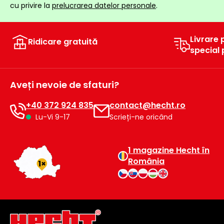
cu privire la
prelucrarea datelor personale
.
raclete
de
gheață
Livrare 
Ridicare gratuită
Unelte
special
de
mână
Aveți nevoie de sfaturi?
Accesorii
+40 372 924 835
contact@hecht.ro
Lu-Vi 9-17
Scrieți-ne oricând
1 magazine Hecht în
România