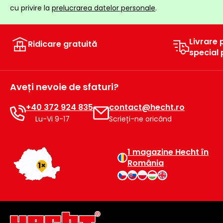
raclete
cu privire la
prelucrarea datelor personale
.
de
gheață
Livrare 
Ridicare gratuită
Unelte
special
de
mână
Aveți nevoie de sfaturi?
Accesorii
+40 372 924 835
contact@hecht.ro
Lu-Vi 9-17
Scrieți-ne oricând
1 magazine Hecht în
România