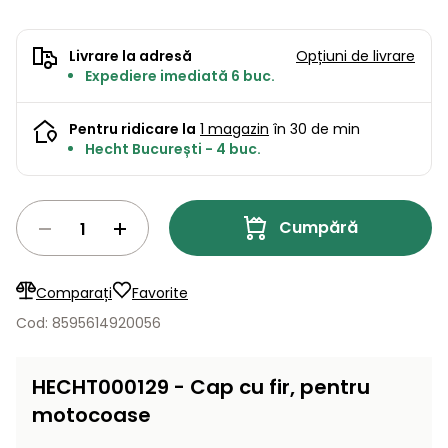
Lame
și resturi
de
Aspiratoare
vegetale
Strunguri
Accesorii
rezervă
Livrare la adresă
Opțiuni de livrare
Pompe și
Expediere imediată 6 buc.
Mașini
Compresoare
pompe
Mese
de
de apă
Pentru ridicare la
1 magazin
în 30 de min
tuns
automate
Burghie
Hecht București - 4 buc.
iarba
de
cu
Freze
pământ
cilindru
de
zăpadă
Cumpără
Generatoare
de energie
Mașini
electrică
de
Comparați
Favorite
măturat
Cod: 8595614920056
Compactoare
Suflante,
aspiratoare
Instrumente
HECHT000129 - Cap cu fir, pentru
de frunze
de măsură
motocoase
Aparate
de