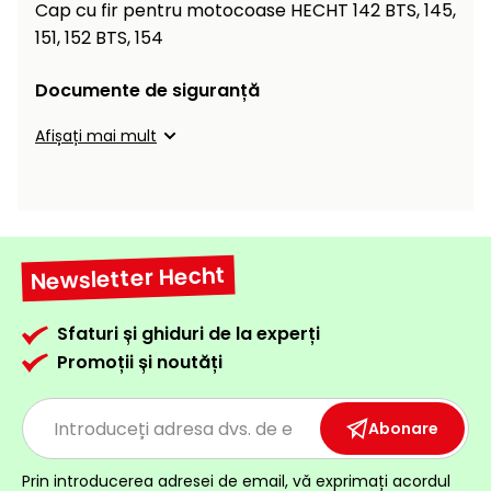
Încălzitoare
Cap cu fir pentru motocoase HECHT 142 BTS, 145,
curățat
151, 152 BTS, 154
cu
Ventilatoare,
presiune
aparate de
Documente de siguranță
înaltă
aer
condiționat
Afișați mai mult
Pompe de
stropit și
pulverizatoare
Încărcătoare
Cărucioare
și roți
Accesorii
Newsletter Hecht
Dispozitive
Trolii și
și
Sfaturi și ghiduri de la experți
scripeți
cărucioare
Promoții și noutăți
de
Utilaje
împrăștiat
transport
Abonare
Lopeți
de
Prin introducerea adresei de email, vă exprimați acordul
zăpadă,