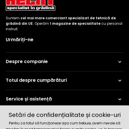
Suntem
cel mai mare comerciant specializat de tehnică de
grădină din UE
. Operăm
1 magazine de specialitate
cu personal
instruit.
Urmăriți-ne
Despre companie
Totul despre cumpărături
Service și asistență
Setări de confidențialitate și cookie-uri
Informații curente
Pentru ca totul să funcționeze așa cum trebuie, avem nevoie să