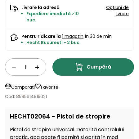
Lame
și resturi
Livrare la adresă
Opțiuni de
de
Aspiratoare
vegetale
Strunguri
Accesorii
Expediere imediată >10
livrare
rezervă
buc.
Pompe și
Mașini
Compresoare
pompe
Mese
de
Pentru ridicare la
1 magazin
în 30 de min
de apă
tuns
Hecht București - 2 buc.
automate
Burghie
iarba
de
cu
Freze
pământ
cilindru
de
Cumpără
zăpadă
Generatoare
de energie
Mașini
electrică
Comparați
Favorite
de
măturat
Cod: 8595614915021
Compactoare
Suflante,
aspiratoare
HECHT02064 - Pistol de stropire
Instrumente
de frunze
de măsură
Pistol de stropire universal. Datorită controlului
Aparate
practic, apa poate fi pornită și oprită în mod
de