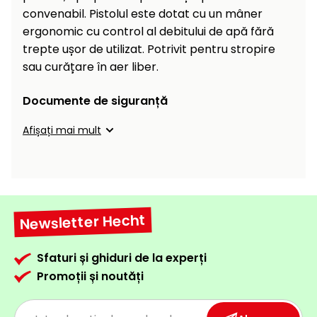
Încălzitoare
convenabil. Pistolul este dotat cu un mâner
curățat
cu
ergonomic cu control al debitului de apă fără
Ventilatoare,
presiune
trepte ușor de utilizat. Potrivit pentru stropire
aparate de
înaltă
sau curățare în aer liber.
aer
condiționat
Pompe de
Documente de siguranță
stropit și
pulverizatoare
Încărcătoare
Afișați mai mult
Cărucioare
și roți
Accesorii
Dispozitive
Trolii și
și
Newsletter Hecht
scripeți
cărucioare
de
Utilaje
împrăștiat
Sfaturi și ghiduri de la experți
transport
Promoții și noutăți
Lopeți
de
zăpadă,