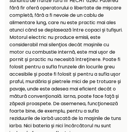
Suflantă de frunze fără fir HECHT 6290. Puterea
Încălzitoare
curățat
fără fir oferă operatorului o libertate de mișcare
cu
completă, fără a fi nevoie de un cablu de
Ventilatoare,
presiune
alimentare lung, care nu este practic mai ales
aparate de
înaltă
aer
atunci când se deplasează între copaci și tufișuri.
condiționat
Pompe de
Motorul electric nu produce emisii, este
stropit și
considerabil mai silențios decât mașinile cu
pulverizatoare
Încărcătoare
motor cu combustie internă, este mai ușor de
pornit și practic nu necesită întreținere. Poate fi
Cărucioare
folosit pentru a sufla frunzele din locurile greu
și roți
Accesorii
accesibile și poate fi folosit și pentru a sufla ușor
Dispozitive
praful, murdăria și pietrele mici de pe trotuare și
Trolii și
și
pavaje, unde este adesea mai eficient decât o
scripeți
cărucioare
mătură convențională. Iarna, poate face față și
de
zăpezii proaspete. De asemenea, funcționează
Utilaje
împrăștiat
transport
foarte bine, de exemplu, pentru a sufla
Lopeți
reziduurile de iarbă uscată de la mașinile de tuns
de
iarba. Nici bateria și nici încărcătorul nu sunt
zăpadă,