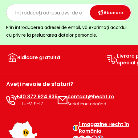
Abonare
Prin introducerea adresei de email, vă exprimați acordul
cu privire la
prelucrarea datelor personale
.
Livrare 
Ridicare gratuită
special
Aveți nevoie de sfaturi?
+40 372 924 835
contact@hecht.ro
Lu-Vi 9-17
Scrieți-ne oricând
1 magazine Hecht în
România