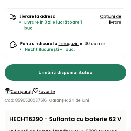
Lame
și resturi
de
Aspiratoare
vegetale
Strunguri
Accesorii
rezervă
Livrare la adresă
Opțiuni de
Pompe și
Livrare în 3 zile lucrătoare 1
livrare
Mașini
Compresoare
buc.
pompe
Mese
de
de apă
tuns
automate
Burghie
Pentru ridicare la
1 magazin
în 30 de min
iarba
de
Hecht București - 1 buc.
cu
Freze
pământ
cilindru
de
zăpadă
Generatoare
Urmăriți disponibilitatea
de energie
Mașini
electrică
de
măturat
Comparați
Favorite
Compactoare
Suflante,
Cod: 8596520037616
Garanție: 24 de luni
aspiratoare
Instrumente
de frunze
de măsură
HECHT6290 - Suflanta cu baterie 62 V
Aparate
de