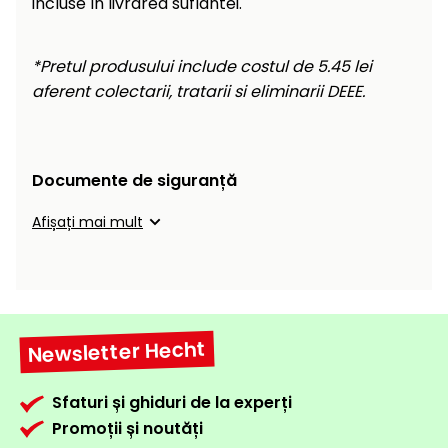
incluse în livrarea suflantei.
raclete
de
gheață
*Pretul produsului include costul de 5.45 lei
aferent colectarii, tratarii si eliminarii DEEE.
Unelte
de
mână
Documente de siguranță
Accesorii
Afișați mai mult
Newsletter Hecht
Sfaturi și ghiduri de la experți
Promoții și noutăți