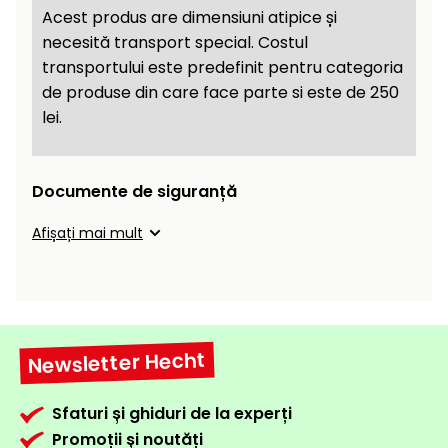
raclete
Acest produs are dimensiuni atipice și
de
necesită transport special. Costul
gheață
transportului este predefinit pentru categoria
de produse din care face parte si este de 250
Unelte
lei.
de
mână
Documente de siguranță
Accesorii
Afișați mai mult
Newsletter Hecht
Sfaturi și ghiduri de la experți
Promoții și noutăți