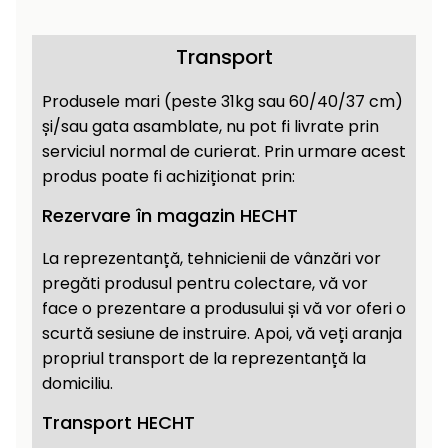
Încălzitoare
curățat
cu
Transport
Ventilatoare,
presiune
aparate de
înaltă
aer
Produsele mari (peste 31kg sau 60/40/37 cm)
condiționat
Pompe de
și/sau gata asamblate, nu pot fi livrate prin
stropit și
serviciul normal de curierat. Prin urmare acest
pulverizatoare
Încărcătoare
produs poate fi achiziționat prin:
Cărucioare
Rezervare în magazin HECHT
și roți
Accesorii
La reprezentanță, tehnicienii de vânzări vor
Dispozitive
pregăti produsul pentru colectare, vă vor
Trolii și
și
face o prezentare a produsului și vă vor oferi o
scripeți
cărucioare
scurtă sesiune de instruire. Apoi, vă veți aranja
de
Utilaje
propriul transport de la reprezentanță la
împrăștiat
transport
domiciliu.
Lopeți
de
Transport HECHT
zăpadă,