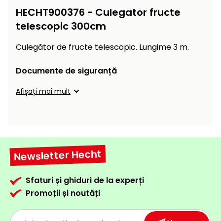
Încălzitoare
curățat
HECHT900376 - Culegator fructe
cu
telescopic 300cm
Ventilatoare,
presiune
aparate de
înaltă
Culegător de fructe telescopic. Lungime 3 m.
aer
condiționat
Pompe de
Documente de siguranță
stropit și
pulverizatoare
Încărcătoare
Afișați mai mult
Cărucioare
și roți
Accesorii
Dispozitive
Trolii și
și
Newsletter Hecht
scripeți
cărucioare
de
Utilaje
împrăștiat
Sfaturi și ghiduri de la experți
transport
Promoții și noutăți
Lopeți
de
zăpadă,