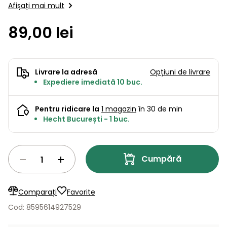
Lame
Afișați mai mult
și resturi
specificaţii pot fi modificate de catre producător…
de
Aspiratoare
vegetale
Strunguri
Accesorii
rezervă
89,00 lei
Pompe și
Mașini
Compresoare
pompe
Mese
de
de apă
tuns
automate
Livrare la adresă
Opțiuni de livrare
Burghie
iarba
Expediere imediată 10 buc.
de
cu
Freze
pământ
cilindru
de
Pentru ridicare la
1 magazin
în 30 de min
zăpadă
Generatoare
Hecht București - 1 buc.
de energie
Mașini
electrică
de
măturat
Cumpără
Compactoare
Suflante,
aspiratoare
Instrumente
Comparați
Favorite
de frunze
de măsură
Cod: 8595614927529
Aparate
de