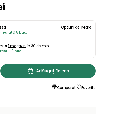
ei
resă
Opțiuni de livrare
imediată 5 buc.
e la
1 magazin
în 30 de min
ești - 1 buc.
Adăugați în coș
Comparați
Favorite