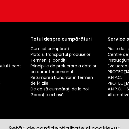
Totul despre cumpărături
Service ș
Cum să cumpărați
Piese de 
Plata și transportul produselor
Centre de 
Termeni și condiții
Instrucțiun
mului Hecht
Principiile de prelucrare a datelor
Evaluarea s
cu caracter personal
PROTECŢI
Returnarea bunurilor în termen
A.N.P.C.
i
de 14 zile
PROTECŢI
De ce să cumpărați de la noi
A.N.P.C. – 
Garanție extinsă
Alternativa 
Setări de confidențialitate și cookie-uri