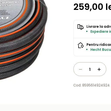
259,00 l
Livrare la ad
Expediere 
Pentru ridicar
Hecht Bucur
Cod: 8595614924924