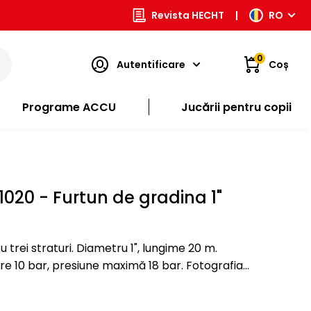
Revista HECHT
|
RO
0
Autentificare
Coș
Programe ACCU
Jucării pentru copii
20 - Furtun de gradina 1"
 trei straturi. Diametru 1", lungime 20 m.
0 bar, presiune maximă 18 bar. Fotografia
tiv şi poate fi diferita de ceea ce este in…