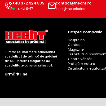
+40 372 924 835
contact@hecht.ro
Lu-Vi 9-17
Scrieți-ne oricând
Despre companie
Despre noi
Contact
Magazine
Suntem
cel mai mare comerciant
Tur virtual al showroo
specializat de tehnică de grădină
Centre vânzări
din UE
. Operăm
1 magazine de
Protejăm natura
specialitate
cu personal instruit.
Distribuitori neautorizaț
Urmăriți-ne