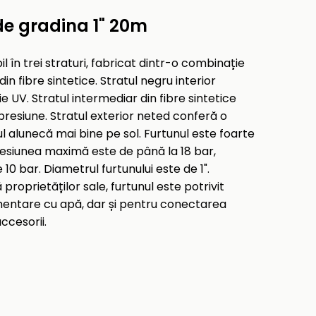
e gradina 1" 20m
în trei straturi, fabricat dintr-o combinație
in fibre sintetice. Stratul negru interior
 UV. Stratul intermediar din fibre sintetice
 presiune. Stratul exterior neted conferă o
nul alunecă mai bine pe sol. Furtunul este foarte
resiunea maximă este de până la 18 bar,
0 bar. Diametrul furtunului este de 1".
proprietăților sale, furtunul este potrivit
mentare cu apă, dar și pentru conectarea
accesorii.