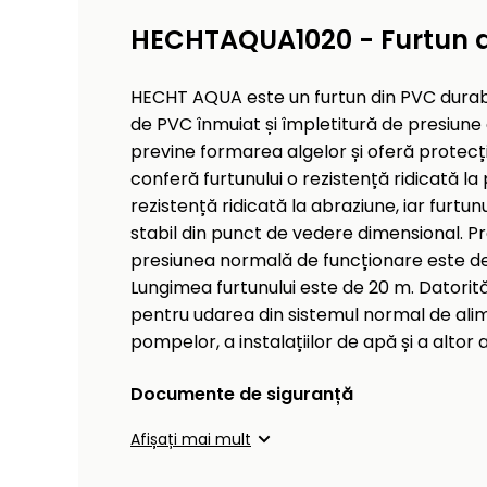
HECHTAQUA1020 - Furtun d
HECHT AQUA este un furtun din PVC durabil 
de PVC înmuiat și împletitură de presiune d
previne formarea algelor și oferă protecție
conferă furtunului o rezistență ridicată la
rezistență ridicată la abraziune, iar furtu
stabil din punct de vedere dimensional. P
presiunea normală de funcționare este de 1
Lungimea furtunului este de 20 m. Datorită 
pentru udarea din sistemul normal de ali
pompelor, a instalațiilor de apă și a altor 
Documente de siguranță
Afișați mai mult