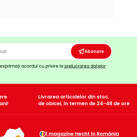
Abonare
exprimați acordul cu privire la
prelucrarea datelor
ere
Livrarea articolelor din stoc,
ani!
de obicei, în termen de 24-48 de ore
1 magazine Hecht în România