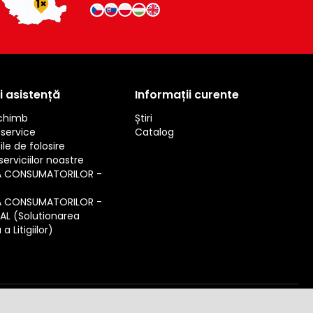
i asistență
Informații curente
schimb
Știri
service
Catalog
ile de folosire
erviciilor noastre
A CONSUMATORILOR -
A CONSUMATORILOR -
SAL (Solutionarea
a Litigiilor)