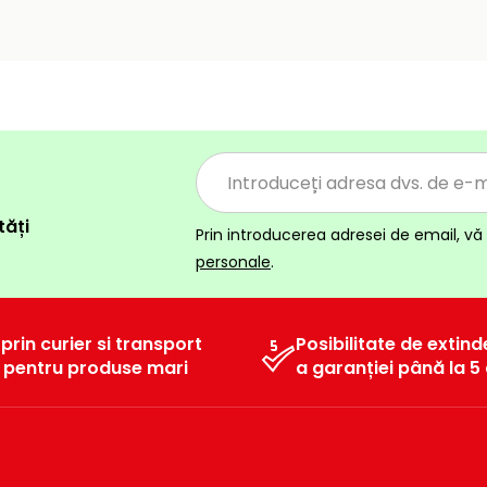
tăți
Prin introducerea adresei de email, vă 
personale
.
 prin curier si transport
Posibilitate de extind
l pentru produse mari
a garanției până la 5 