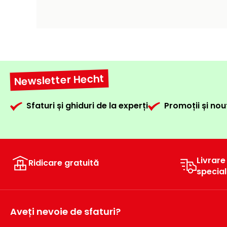
Newsletter Hecht
Sfaturi și ghiduri de la experți
Promoții și nou
Livrare
Ridicare gratuită
specia
Aveți nevoie de sfaturi?