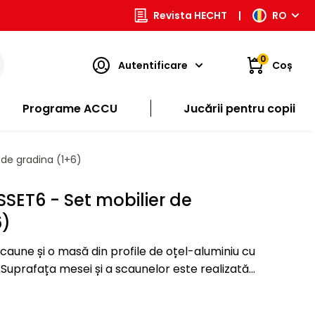
Revista HECHT
|
RO
0
Autentificare
Coș
Programe ACCU
Jucării pentru copii
de gradina (1+6)
SET6 - Set mobilier de
6)
scaune și o masă din profile de oțel-aluminiu cu
Suprafața mesei și a scaunelor este realizată
din plastic foarte rezistent. Fotografia are caracter…