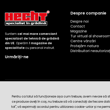
Despre companie
Despre noi
Contact
Magazine
Suntem
cel mai mare comerciant
Tur virtual al showroo
specializat de tehnică de grădină
Centre vânzări
din UE
. Operăm
1 magazine de
Protejăm natura
specialitate
cu personal instruit.
Distribuitori neautorizaț
Urmăriți-ne
Metode de livrare și plată
Pentru ca totul să funcționeze așa cum trebuie, avem nevoie să sto
ce produse aveți în coș, nu trebuie să vă conectați de fiecare da
tot", vă exprimați acordul pentru utilizarea cookie-urilor și ne perm