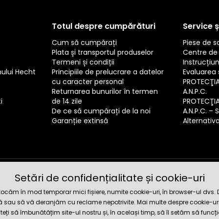
Totul despre cumpărături
Service ș
Cum să cumpărați
Piese de 
Plata și transportul produselor
Centre de 
Termeni și condiții
Instrucțiun
mului Hecht
Principiile de prelucrare a datelor
Evaluarea s
cu caracter personal
PROTECŢI
Returnarea bunurilor în termen
A.N.P.C.
i
de 14 zile
PROTECŢI
De ce să cumpărați de la noi
A.N.P.C. – 
Garanție extinsă
Alternativa 
Setări de confidențialitate și cookie-uri
Magazin 
căm în mod temporar mici fișiere, numite cookie-uri, în browser-ul dvs. Dat
tă sau să vă deranjăm cu reclame nepotrivite. Mai multe despre cookie-uri
iteți să îmbunătățim site-ul nostru și, în același timp, să îl setăm să funcț