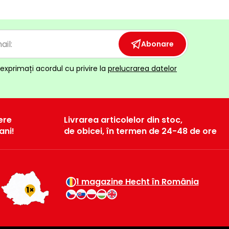
Abonare
exprimați acordul cu privire la
prelucrarea datelor
ere
Livrarea articolelor din stoc,
ani!
de obicei, în termen de 24-48 de ore
1 magazine Hecht în România