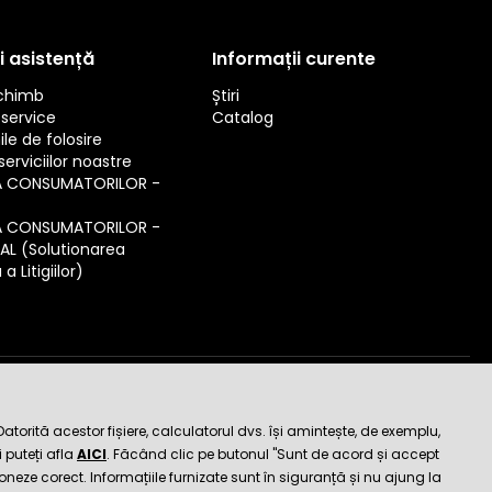
i asistență
Informații curente
schimb
Știri
service
Catalog
ile de folosire
erviciilor noastre
A CONSUMATORILOR -
A CONSUMATORILOR -
SAL (Solutionarea
a Litigiilor)
de încredere
orită acestor fișiere, calculatorul dvs. își amintește, de exemplu,
 puteți afla
AICI
. Făcând clic pe butonul "Sunt de acord și accept
ioneze corect. Informațiile furnizate sunt în siguranță și nu ajung la