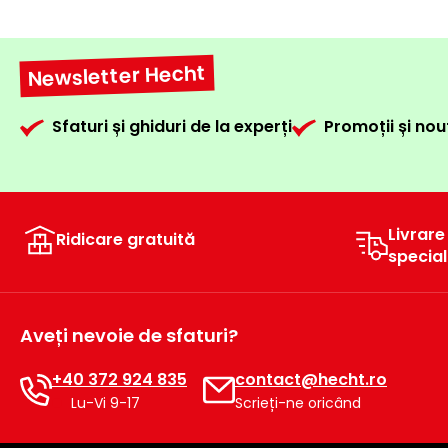
Newsletter Hecht
Sfaturi și ghiduri de la experți
Promoții și nou
Livrare
Ridicare gratuită
specia
Aveți nevoie de sfaturi?
+40 372 924 835
contact@hecht.ro
Lu-Vi 9-17
Scrieți-ne oricând