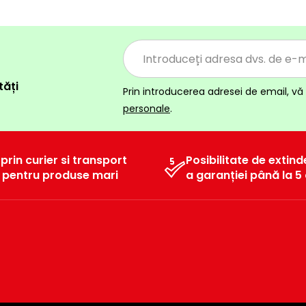
tăți
Prin introducerea adresei de email, vă 
personale
.
 prin curier si transport
Posibilitate de extind
l pentru produse mari
a garanției până la 5 