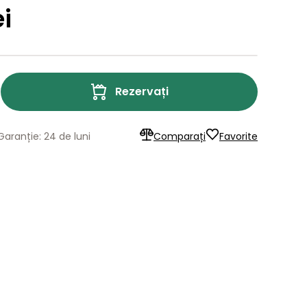
ei
Rezervați
Garanție: 24 de luni
Comparați
Favorite