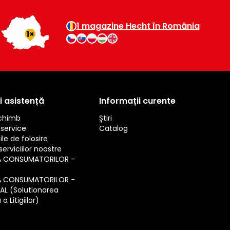
1 magazine Hecht în România
i asistență
Informații curente
schimb
Știri
service
Catalog
ile de folosire
erviciilor noastre
A CONSUMATORILOR -
A CONSUMATORILOR -
SAL (Solutionarea
a Litigiilor)