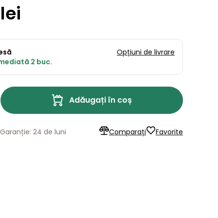
lei
resă
Opțiuni de livrare
imediată 2 buc.
Adăugați în coș
Garanție: 24 de luni
Comparați
Favorite