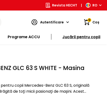
Revista HECHT
|
RO
0
Autentificare
Coș
Programe ACCU
Jucării pentru copii
NZ GLC 63 S WHITE - Masina
 pentru copii Mercedes-Benz GLC 63 S, originală
îndrăgită de toți micii pasionați de mașini. Acest
 cu două motoare de 30 W, care oferă…