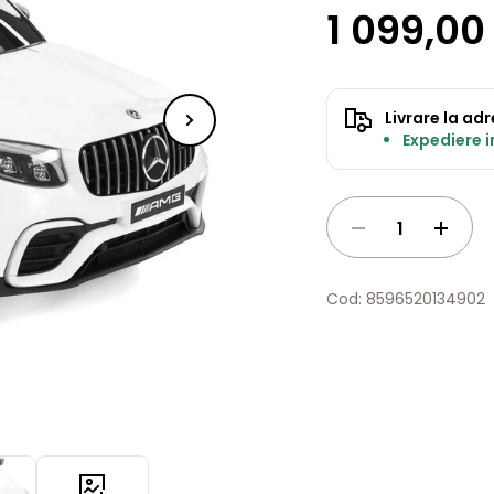
1 099,00 
Livrare la ad
Expediere 
Cod: 8596520134902