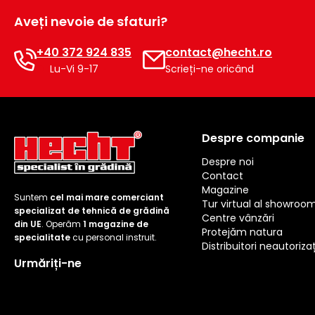
Aveți nevoie de sfaturi?
+40 372 924 835
contact@hecht.ro
Lu-Vi 9-17
Scrieți-ne oricând
Despre companie
Despre noi
Contact
Magazine
Suntem
cel mai mare comerciant
Tur virtual al showroo
specializat de tehnică de grădină
Centre vânzări
din UE
. Operăm
1 magazine de
Protejăm natura
specialitate
cu personal instruit.
Distribuitori neautorizaț
Urmăriți-ne