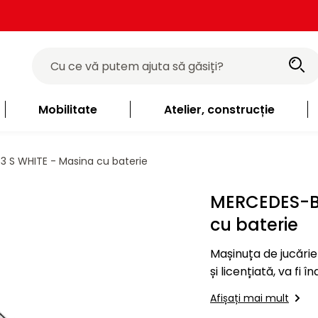
Mobilitate
Atelier, construcție
 S WHITE - Masina cu baterie
MERCEDES-BE
cu baterie
Mașinuța de jucărie
și licențiată, va fi 
model este echipat
Afișați mai mult