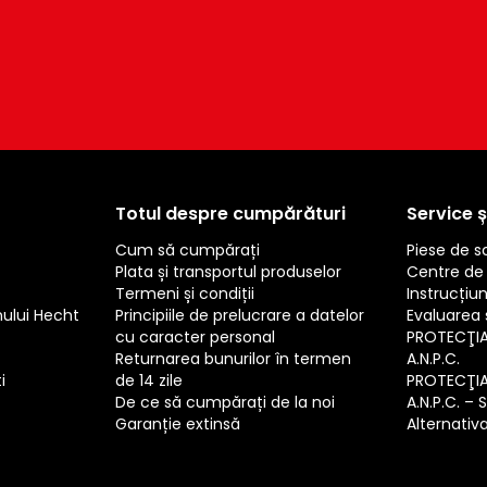
Totul despre cumpărături
Service ș
Cum să cumpărați
Piese de 
Plata și transportul produselor
Centre de 
Termeni și condiții
Instrucțiun
mului Hecht
Principiile de prelucrare a datelor
Evaluarea s
cu caracter personal
PROTECŢI
Returnarea bunurilor în termen
A.N.P.C.
i
de 14 zile
PROTECŢI
De ce să cumpărați de la noi
A.N.P.C. – 
Garanție extinsă
Alternativa 