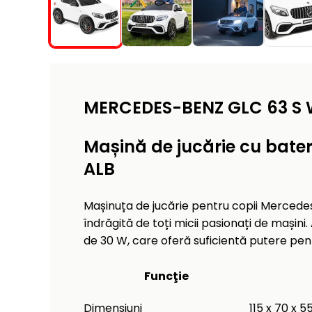
MERCEDES-BENZ GLC 63 S W
Mașină de jucărie cu bate
ALB
Mașinuța de jucărie pentru copii Mercedes-B
îndrăgită de toți micii pasionați de mași
de 30 W, care oferă suficientă putere pen
Funcţie
Dimensiuni
115 x 70 x 