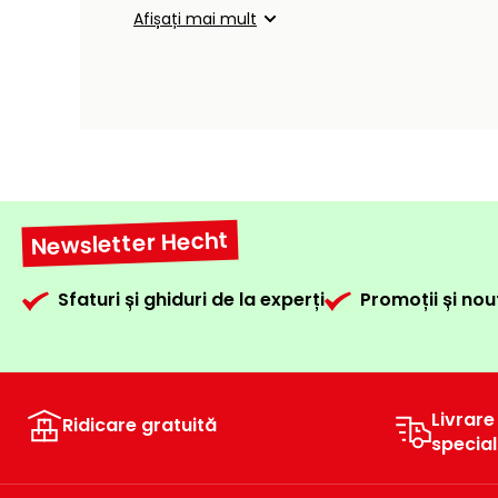
Afișați mai mult
Newsletter Hecht
Sfaturi și ghiduri de la experți
Promoții și nou
Livrare
Ridicare gratuită
specia