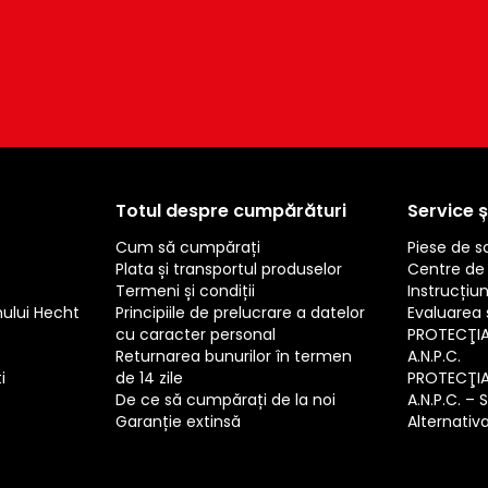
Totul despre cumpărături
Service ș
Cum să cumpărați
Piese de 
Plata și transportul produselor
Centre de 
Termeni și condiții
Instrucțiun
mului Hecht
Principiile de prelucrare a datelor
Evaluarea s
cu caracter personal
PROTECŢI
Returnarea bunurilor în termen
A.N.P.C.
i
de 14 zile
PROTECŢI
De ce să cumpărați de la noi
A.N.P.C. – 
Garanție extinsă
Alternativa 