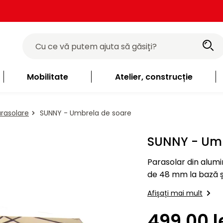
Mobilitate
Atelier, construcție
rasolare
SUNNY - Umbrela de soare
SUNNY - Umb
Parasolar din alumi
de 48 mm la bază și
și o bază transversa
Afișați mai mult
499,00 l