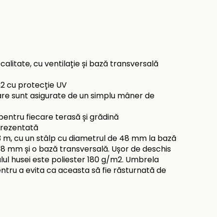
alitate, cu ventilație și bază transversală
m2 cu protecție UV
are sunt asigurate de un simplu mâner de
pentru fiecare terasă și grădină
prezentată
3 m, cu un stâlp cu diametrul de 48 mm la bază
x 18 mm și o bază transversală. Ușor de deschis
alul husei este poliester 180 g/m2. Umbrela
tru a evita ca aceasta să fie răsturnată de