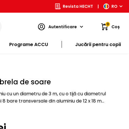
Revista HECHT
|
RO
0
Autentificare
Coș
Programe ACCU
Jucării pentru copii
rela de soare
niu cu un diametru de 3 m, cu o tijă cu diametrul
 8 bare transversale din aluminiu de 12 x 18 mm
lă. Ușor de deschis și de închis cu…
ei