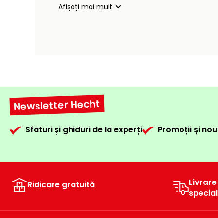
Afișați mai mult
Newsletter Hecht
Sfaturi și ghiduri de la experți
Promoții și nou
Livrare
Ridicare gratuită
specia