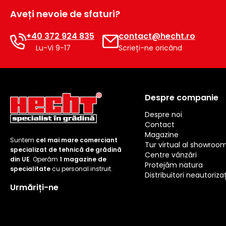
Aveți nevoie de sfaturi?
+40 372 924 835
contact@hecht.ro
Lu-Vi 9-17
Scrieți-ne oricând
Despre companie
Despre noi
Contact
Magazine
Suntem
cel mai mare comerciant
Tur virtual al showroo
specializat de tehnică de grădină
Centre vânzări
din UE
. Operăm
1 magazine de
Protejăm natura
specialitate
cu personal instruit.
Distribuitori neautorizaț
Urmăriți-ne