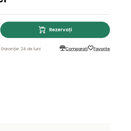
Rezervați
Garanție: 24 de luni
Comparați
Favorite