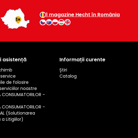
1 magazine Hecht în România
i asistență
Informații curente
schimb
Știri
service
Catalog
ile de folosire
erviciilor noastre
A CONSUMATORILOR -
A CONSUMATORILOR -
SAL (Solutionarea
a Litigiilor)