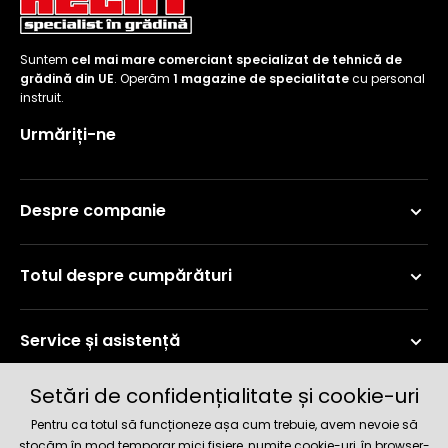
raclete
de
gheață
Suntem
cel mai mare comerciant specializat de tehnică de
grădină din UE
. Operăm
1 magazine de specialitate
cu personal
Unelte
instruit.
de
Urmăriți-ne
mână
Accesorii
Despre companie
Totul despre cumpărături
Service și asistență
Setări de confidențialitate și cookie-uri
Informații curente
Pentru ca totul să funcționeze așa cum trebuie, avem nevoie să
stocăm în mod temporar mici fișiere, numite cookie-uri, în browser-