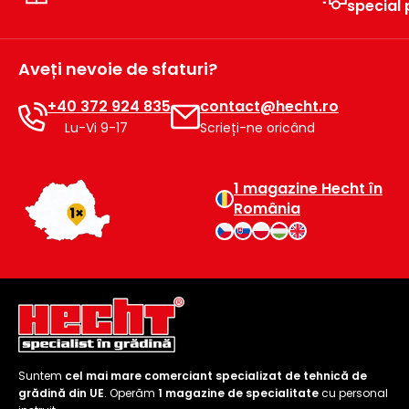
Încălzitoare
special
curățat
cu
Ventilatoare,
presiune
Aveți nevoie de sfaturi?
aparate de
înaltă
aer
+40 372 924 835
contact@hecht.ro
condiționat
Pompe de
Lu-Vi 9-17
Scrieți-ne oricând
stropit și
pulverizatoare
Încărcătoare
1 magazine Hecht în
Cărucioare
România
și roți
Accesorii
Dispozitive
Trolii și
și
scripeți
cărucioare
de
Utilaje
împrăștiat
transport
Lopeți
Suntem
cel mai mare comerciant specializat de tehnică de
de
grădină din UE
. Operăm
1 magazine de specialitate
cu personal
zăpadă,