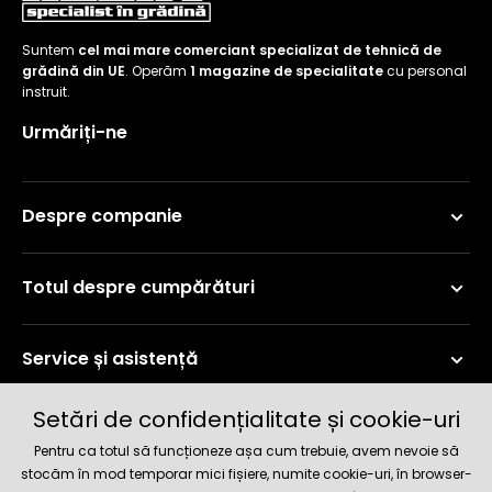
Suntem
cel mai mare comerciant specializat de tehnică de
grădină din UE
. Operăm
1 magazine de specialitate
cu personal
instruit.
Urmăriți-ne
Despre companie
Totul despre cumpărături
Service și asistență
Setări de confidențialitate și cookie-uri
Informații curente
Pentru ca totul să funcționeze așa cum trebuie, avem nevoie să
stocăm în mod temporar mici fișiere, numite cookie-uri, în browser-