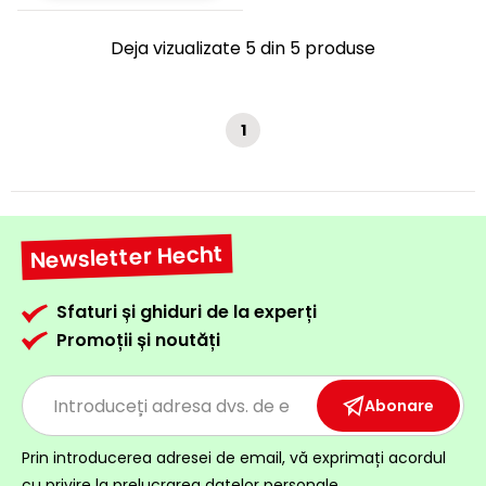
raclete
de
Deja vizualizate 5 din 5 produse
gheață
Unelte
de
1
mână
Accesorii
Newsletter Hecht
Sfaturi și ghiduri de la experți
Promoții și noutăți
Abonare
Prin introducerea adresei de email, vă exprimați acordul
cu privire la
prelucrarea datelor personale
.