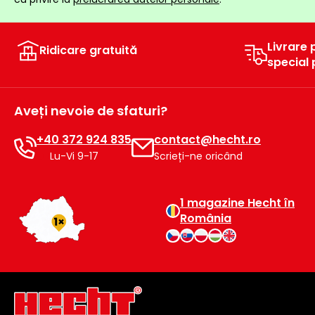
Livrare 
Ridicare gratuită
special
Aveți nevoie de sfaturi?
+40 372 924 835
contact@hecht.ro
Lu-Vi 9-17
Scrieți-ne oricând
1 magazine Hecht în
România