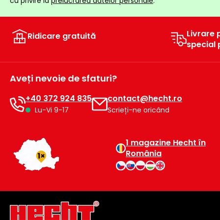
cu privire la
prelucrarea datelor personale
.
raclete
de
gheață
Livrare 
Ridicare gratuită
special
Unelte
de
mână
Aveți nevoie de sfaturi?
Accesorii
+40 372 924 835
contact@hecht.ro
Lu-Vi 9-17
Scrieți-ne oricând
1 magazine Hecht în
România