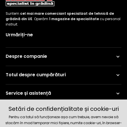
Suntem
cel mai mare comerciant specializat de tehnică de
grădină din UE
. Operăm
1 magazine de specialitate
cu personal
instruit.
Urmăriți-ne
Despre companie
Totul despre cumpărături
Service și asistență
Setări de confidențialitate și cookie-uri
Informații curente
Pentru ca totul să funcționeze așa cum trebuie, avem nevoie să
stocăm în mod temporar mici fișiere, numite cookie-uri, în browser-