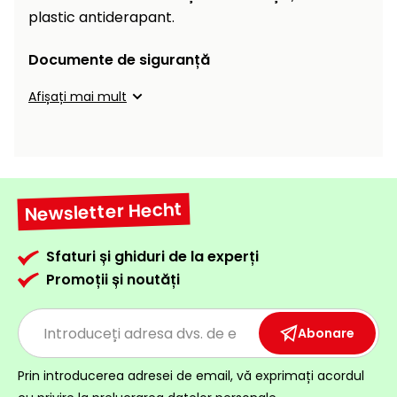
Încălzitoare
plastic antiderapant.
curățat
cu
Ventilatoare,
presiune
Documente de siguranță
aparate de
înaltă
aer
Afișați mai mult
condiționat
Pompe de
stropit și
pulverizatoare
Încărcătoare
Cărucioare
și roți
Newsletter Hecht
Accesorii
Dispozitive
Sfaturi și ghiduri de la experți
Trolii și
și
scripeți
Promoții și noutăți
cărucioare
de
Utilaje
împrăștiat
transport
Abonare
Lopeți
de
Prin introducerea adresei de email, vă exprimați acordul
zăpadă,