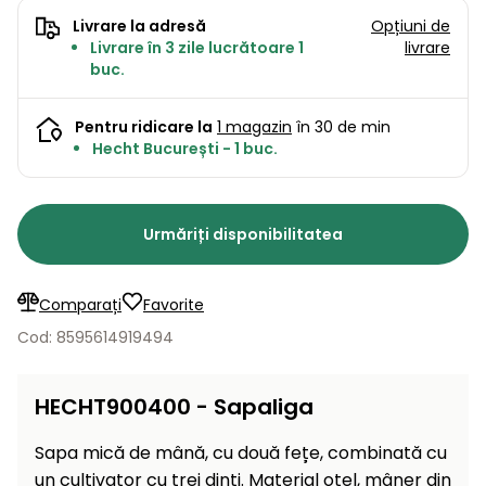
Lame
și resturi
Livrare la adresă
Opțiuni de
de
Aspiratoare
vegetale
Strunguri
Accesorii
Livrare în 3 zile lucrătoare 1
livrare
rezervă
buc.
Pompe și
Mașini
Compresoare
pompe
Mese
de
Pentru ridicare la
1 magazin
în 30 de min
de apă
tuns
Hecht București - 1 buc.
automate
Burghie
iarba
de
cu
Freze
pământ
cilindru
de
Urmăriți disponibilitatea
zăpadă
Generatoare
de energie
Mașini
electrică
Comparați
Favorite
de
măturat
Cod: 8595614919494
Compactoare
Suflante,
aspiratoare
HECHT900400 - Sapaliga
Instrumente
de frunze
de măsură
Sapa mică de mână, cu două fețe, combinată cu
Aparate
un cultivator cu trei dinți. Material oțel, mâner din
de