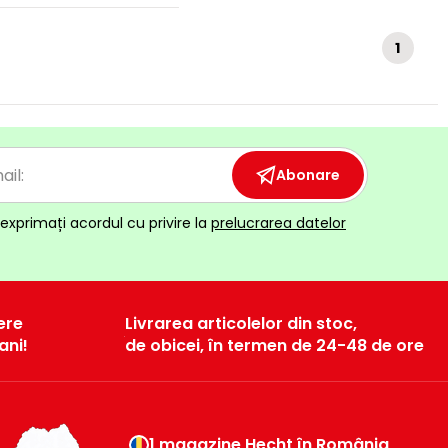
1
Abonare
exprimați acordul cu privire la
prelucrarea datelor
ere
Livrarea articolelor din stoc,
ani!
de obicei, în termen de 24-48 de ore
1 magazine Hecht în România