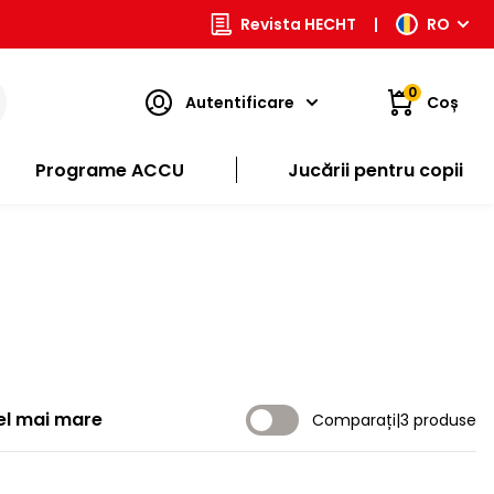
Revista HECHT
|
RO
0
Autentificare
Coș
Programe ACCU
Jucării pentru copii
cel mai mare
Comparați
|
3 produse