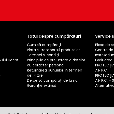
Totul despre cumpărături
Service ș
Cum să cumpărați
Piese de 
Plata și transportul produselor
Centre de 
Termeni și condiții
Instrucțiun
mului Hecht
Principiile de prelucrare a datelor
Evaluarea s
cu caracter personal
PROTECŢI
Returnarea bunurilor în termen
A.N.P.C.
i
de 14 zile
PROTECŢI
De ce să cumpărați de la noi
A.N.P.C. – 
Garanție extinsă
Alternativa 