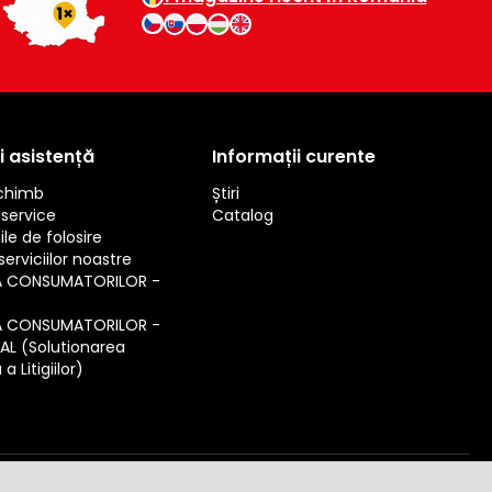
i asistență
Informații curente
schimb
Știri
service
Catalog
ile de folosire
erviciilor noastre
A CONSUMATORILOR -
A CONSUMATORILOR -
SAL (Solutionarea
a Litigiilor)