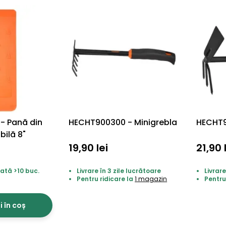
- Pană din
HECHT900300 - Minigrebla
HECHT9
bilă 8"
19,90 lei
21,90 
ată >10 buc.
Livrare în 3 zile lucrătoare
Livrare
Pentru ridicare la
1 magazin
Pentru
 în coș