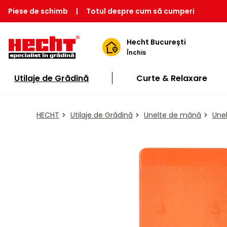
Piese de schimb
|
Totul despre cum să cumperi
Hecht București
Închis
Utilaje de Grădină
Curte & Relaxare
HECHT
Utilaje de Grădină
Unelte de mână
Unel