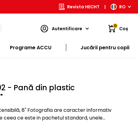
Revista HECHT
|
RO
0
Autentificare
Coș
Programe ACCU
Jucării pentru copii
 - Pană din plastic
"
ia are caracter informativ
 de ceea ce este in pachetul standard, unele
 modificate de catre producător fără preaviz…