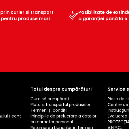
 prin curier si transport
Posibilitate de extind
l pentru produse mari
a garanției până la 5 
Totul despre cumpărături
Service ș
Cum să cumpărați
Piese de 
Plata și transportul produselor
Centre de 
Termeni și condiții
Instrucțiun
mului Hecht
Principiile de prelucrare a datelor
Evaluarea s
cu caracter personal
PROTECŢI
Returnarea bunurilor în termen
A.N.P.C.