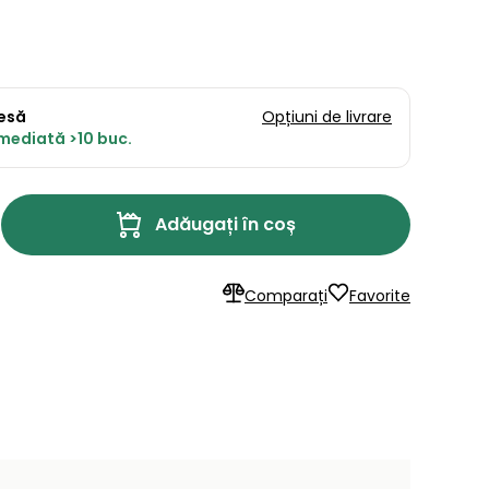
resă
Opțiuni de livrare
imediată >10 buc.
Adăugați în coș
Comparați
Favorite