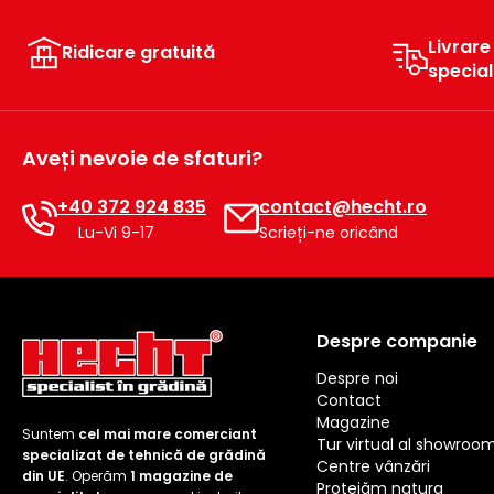
Livrare
Ridicare gratuită
specia
Aveți nevoie de sfaturi?
+40 372 924 835
contact@hecht.ro
Lu-Vi 9-17
Scrieți-ne oricând
Despre companie
Despre noi
Contact
Magazine
Suntem
cel mai mare comerciant
Tur virtual al showroo
specializat de tehnică de grădină
Centre vânzări
din UE
. Operăm
1 magazine de
Protejăm natura