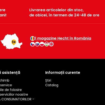
ere
Livrarea articolelor din stoc,
ani!
de obicei, în termen de 24-48 de ore
1 magazine Hecht în România
i asistență
Informații curente
schimb
Știri
service
Catalog
ile de folosire
erviciilor noastre
A CONSUMATORILOR -